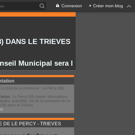
Connexion
+
Créer mon blog
) DANS LE TRIEVES
Municipal sera le lundi 27/07/2026 à 20
tation
: Le blog de la commune : Le Percy (38)
iption
: Le Percy (38) mairie: Informations
ipales, actualités, vie de la commune de Le
(38) dans le Trièves.
ct
E DE LE PERCY - TRIEVES