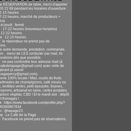
te RÉSERVATION de table, merci d'appeler
55 22 69 pendant les horaires d'ouverture :
12-15 heures
17-22 heures, marché de producteurs +
izza
et jeudi : fermé
 : 17-22 heures (nouveaux horaires)
 12-22 heures.
 : 12-15 heures.
n : le répondeur ne prend pas de
ons.
te autre demande, prestation, commande,
n... merci de LES contacter par mail, ils
ondrons dès que possible.
 : ne pas confondre leur adresse mail (à
ecafedelapage@gmail.com) avec celle de
gérant (à savoir
apagepercy@gmail.com).
erie 100% locale ! Miel, coulis de fruits
tartinades de champignons, café moulu ou
, lentilles vertes, petit épeautre, tisanes,
avons, artisanat en laine, cartes postales,
harbon végétal, CBD ! Et le mardi soir : dépôt
t fromages !
 : https://www.facebook.com/profile.php?
90360867834
m : @lapage23
pp : Le Café de la Page
n : Facebook ne prend pas de réservations.