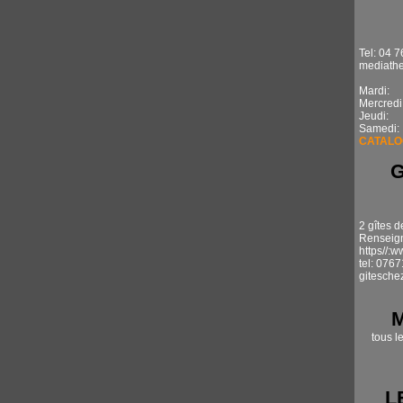
Tel: 04 7
mediathe
Mardi: 1
Mercredi
Jeudi: 
Samedi:
CATALO
2 gîtes d
Renseign
https//:
tel: 076
gitesche
tous l
L