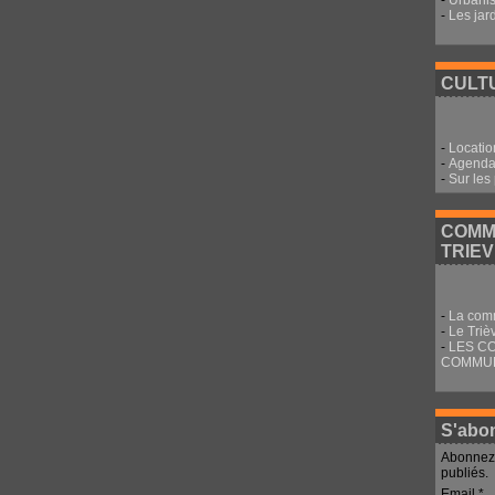
-
Urbani
-
Les jar
CULTU
-
Locatio
-
Agenda 
-
Sur les
COMM
TRIE
-
La com
-
Le Triè
-
LES C
COMMU
S'abon
Abonnez-
publiés.
Email