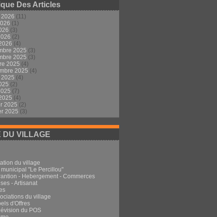
ique Des Articles
t 2026
(11)
2026
(1)
2026
(3)
 2026
(2)
 2026
(4)
mbre 2025
(3)
mbre 2025
(3)
re 2025
(4)
embre 2025
(4)
t 2025
(4)
2025
(2)
 2025
(7)
 2025
(4)
er 2025
(2)
er 2025
(3)
E DU VILLAGE
ation du village
 municipal "Le Percillou"
rantion - Hebergement - Commerces
ses - Artisanat
es
ociations du village
els d'Offres
Révision du POS