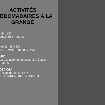
ACTIVITÉS
BDOMADAIRES À LA
GRANGE
U:
 19h à 21h
DALOT 0687425949
 de 18h30 à 20h
CHARBONNIER 0620094600
'ARC:
 18h30 à 20h30 de novembre à avril
71046953
DE YOGA:
 matin de 10h à 11h15
ne SKOWRONSKI- 0771046953