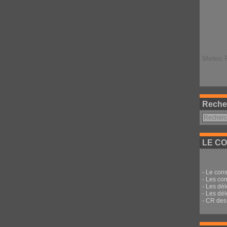
Meteo 
Reche
LE CO
-
Le cons
-
Les co
-
Les dé
-
Les dél
-
CR des 