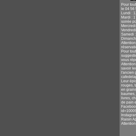
Pour tou
le 04 56 
Lundi : 
Mardi : 
soirée p
Mercredi 
Vendredi
Samedi :
Dimanche
Attentio
réservati
Pour tou
suggestio
vous rép
Attention
savoir l
l'ancien 
cafedel
Leur épic
rouges, 
en grains
baumes, s
livres, c
de pain e
Facebook
id=1000
Instagra
Raisin A
Attentio