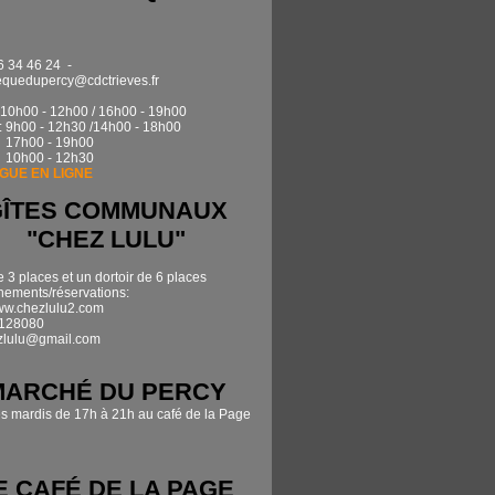
6 34 46 24 -
quedupercy@cdctrieves.fr
0h00 - 12h00 / 16h00 - 19h00
: 9h00 - 12h30 /14h00 - 18h00
17h00 - 19h00
 10h00 - 12h30
GUE EN LIGNE
GÎTES COMMUNAUX
"CHEZ LULU"
e 3 places et un dortoir de 6 places
ements/réservations:
www.chezlulu2.com
7128080
zlulu@gmail.com
MARCHÉ DU PERCY
es mardis de 17h à 21h au café de la Page
E CAFÉ DE LA PAGE