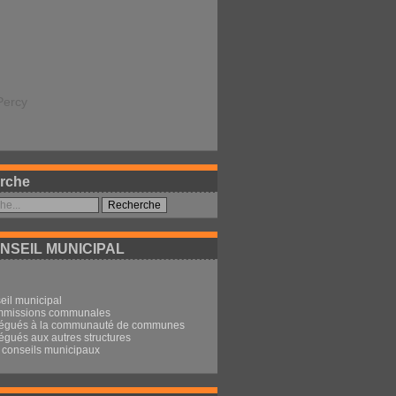
Percy
rche
NSEIL MUNICIPAL
eil municipal
mmissions communales
légués à la communauté de communes
égués aux autres structures
conseils municipaux