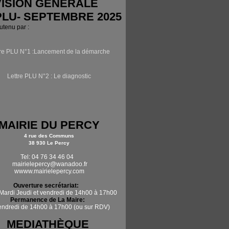
ISION GÉNÉRALE
PLU- SEPTEMBRE 2025
outenu par :
tre PLU N°1 :Lancement de la démarche
Lettre PLU N°2 : Le diagnostic
MAIRIE DU PERCY
4 rue des Communs
38 930 Le Percy
Tel: 04 76 34 46 04
mairielepercy@wanadoo.fr
wwww.mairielepercy.com
Ouverture secrétariat:
Mardi Jeudi et vendredi de 14h00 à 17h00
Permanence de La Maire:
vendredi de 14h00 à 17h00 (ou sur RDV)
MEDIATHÈQUE