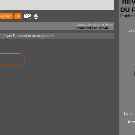
RÉV
DU 
Projet s
Repost
0
Published by Mairie le Percy
commenter cet article
…
Let
othèque
Discussion en anglais >>
Lundi 
le 