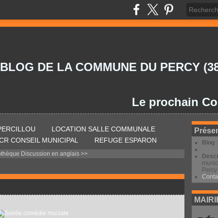
 BLOG DE LA COMMUNE DU PERCY (38
Le prochain Conseil 
 PERCILLOU
LOCATION SALLE COMMUNALE
Présen
CR CONSEIL MUNICIPAL
REFUGE ESPARON
Blog
othèque
Discussion en anglais >>
Descr
munic
Percy 
Conta
MAIRI