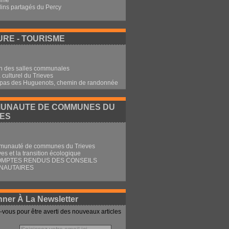
sme
dins partagés du Percy
RE - TOURISME
n des salles communales
culturel du Trieves
 pas des Huguenots, chemin de randonnée
UNAUTE DE COMMUNES DU
VES
munauté de communes du Trieves
ves et la transition écologique
OMPTES RENDUS DES CONSEILS
NAUTAIRES
ner À La Newsletter
vous pour être averti des nouveaux articles