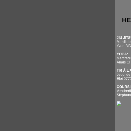
HE
JIU JITS
Mardi de
Yvan BI
YOGA:
Mercredi
Anaïs 
TIR À L
Jeudi de
Eloi 07
COURS 
Vendredi
Stépha