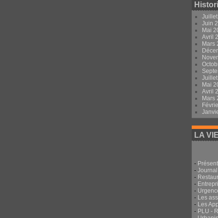
Histor
Juille
Juin 
Mai 
Avril
Mars
Déce
Nove
Octob
Sept
Juille
Mai 
Avril
Mars
Févri
Janvi
LA VI
-
Présent
-
Journal
-
Restau
-
Entrepri
-
Urgenc
-
Les ass
-
Les App
-
PLU - 