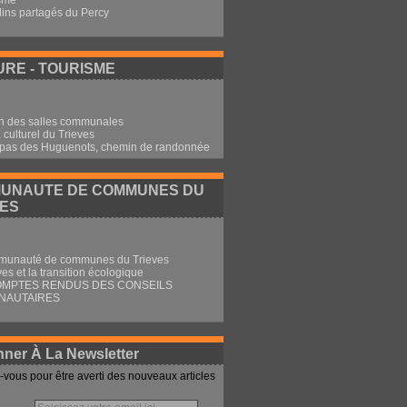
sme
dins partagés du Percy
RE - TOURISME
n des salles communales
culturel du Trieves
 pas des Huguenots, chemin de randonnée
UNAUTE DE COMMUNES DU
VES
munauté de communes du Trieves
ves et la transition écologique
OMPTES RENDUS DES CONSEILS
NAUTAIRES
ner À La Newsletter
vous pour être averti des nouveaux articles