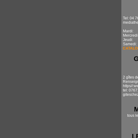
Tel: 04 7
mediathe
Mardi: 1
Mercredi
Jeudi: 
Samedi:
CATALO
2 gîtes d
Renseign
https//:
tel: 076
gitesche
tous l
L