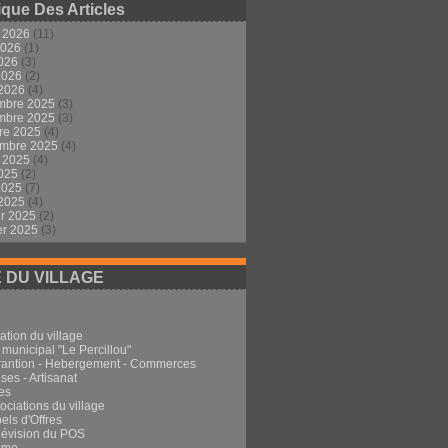
ique Des Articles
t 2026
(11)
2026
(1)
2026
(3)
 2026
(2)
 2026
(4)
mbre 2025
(3)
mbre 2025
(3)
re 2025
(4)
embre 2025
(4)
t 2025
(4)
2025
(2)
 2025
(7)
 2025
(4)
er 2025
(2)
er 2025
(3)
E DU VILLAGE
ation du village
 municipal "Le Percillou"
rantion - Hebergement - Commerces
ses - Artisanat
es
ociations du village
els d'Offres
Révision du POS