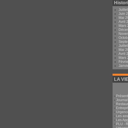
Histor
Juille
Juin 
Mai 
Avril
Mars
Déce
Nove
Octob
Sept
Juille
Mai 
Avril
Mars
Févri
Janvi
LA VI
-
Présent
-
Journal
-
Restau
-
Entrepri
-
Urgenc
-
Les ass
-
Les App
-
PLU - 