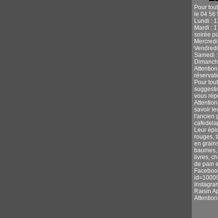
Pour tou
le 04 56 
Lundi : 
Mardi : 
soirée p
Mercredi 
Vendredi
Samedi :
Dimanche
Attentio
réservati
Pour tou
suggestio
vous rép
Attention
savoir l
l'ancien 
cafedel
Leur épic
rouges, 
en grains
baumes, s
livres, c
de pain e
Facebook
id=1000
Instagra
Raisin A
Attentio