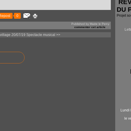
RÉV
DU 
Projet s
Repost
0
Published by Mairie le Percy
commenter cet article
…
Let
village 20/07/19
Spectacle musical >>
Lundi 
le 