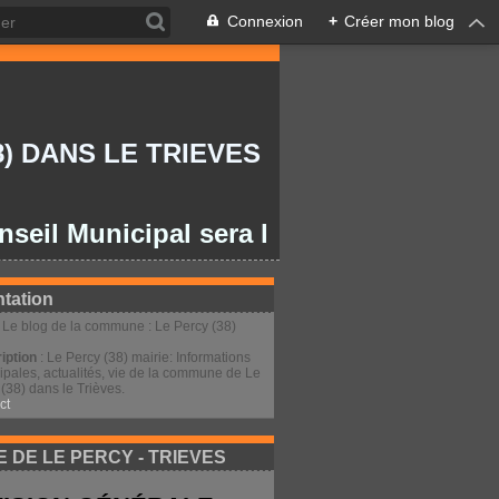
Connexion
+
Créer mon blog
) DANS LE TRIEVES
Municipal sera le lundi 27/07/2026 à 20
tation
: Le blog de la commune : Le Percy (38)
iption
: Le Percy (38) mairie: Informations
ipales, actualités, vie de la commune de Le
(38) dans le Trièves.
ct
E DE LE PERCY - TRIEVES