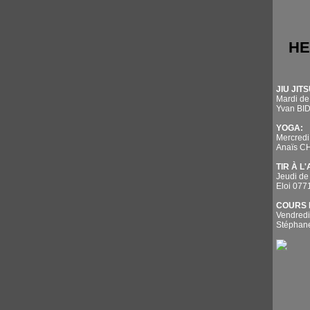
HE
JIU JITS
Mardi de
Yvan BI
YOGA:
Mercredi
Anaïs 
TIR À L
Jeudi de
Eloi 07
COURS 
Vendredi
Stépha