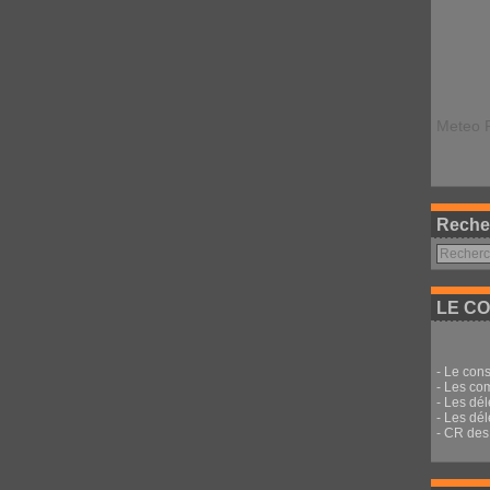
Meteo 
Reche
LE CO
-
Le cons
-
Les co
-
Les dé
-
Les dél
-
CR des 