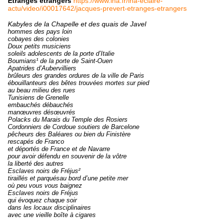
Étranges étrangers
https://www.ina.fr/ina-eclaire-
actu/video/i00017642/jacques-prevert-etranges-etrangers
Kabyles de la Chapelle et des quais de Javel
hommes des pays loin
cobayes des colonies
Doux petits musiciens
soleils adolescents de la porte d’Italie
Boumians¹ de la porte de Saint-Ouen
Apatrides d’Aubervilliers
brûleurs des grandes ordures de la ville de Paris
ébouillanteurs des bêtes trouvées mortes sur pied
au beau milieu des rues
Tunisiens de Grenelle
embauchés débauchés
manœuvres désœuvrés
Polacks du Marais du Temple des Rosiers
Cordonniers de Cordoue soutiers de Barcelone
pêcheurs des Baléares ou bien du Finistère
rescapés de Franco
et déportés de France et de Navarre
pour avoir défendu en souvenir de la vôtre
la liberté des autres
Esclaves noirs de Fréjus²
tiraillés et parquésau bord d’une petite mer
où peu vous vous baignez
Esclaves noirs de Fréjus
qui évoquez chaque soir
dans les locaux disciplinaires
avec une vieille boîte à cigares