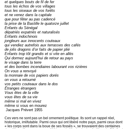
et quelques bouts de fil de fer
tous les échos de vos villages
tous les oiseaux de vos forêts
et ne venez dans la capitale
que pour fêter au pas cadencé
la prise de la Bastille le quatorze juillet
Enfants du Sénégal
dépatriés expatriés et naturalisés
Enfants indochinois
jongleurs aux innocents couteaux
qui vendiez autrefois aux terrasses des cafés
de jolis dragons d’or faits de papier plié
Enfants trop tôt grandis et si vite en allés
Qui dormez aujourd’hui de retour au pays
le visage dans la terre
et des bombes incendiaires labourant vos rizières
On vous a renvoyé
la monnaie de vos papiers dorés
on vous a retourné
vos petits couteaux dans le dos
Étranges étrangers
Vous êtes de la ville
vous êtes de sa vie
même si mal en vivez
même si vous en mourez
Jacques Prévert 1955
Ces vers ne sont pas un bel ornement poétique. Ils sont un rappel réel,
historique, irréfutable. Parmi ceux qui ont libéré notre pays, parmi ceux dont
« les corps sont dans la boue de ses fossés », se trouvaient des centaines