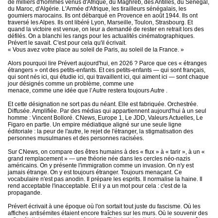
de milliers d'hommes venus d'Afrique, du Maghreb, des Antilles, du Sénégal,
du Maroc, d'Algérie. L'Armée d'Afrique, les tirailleurs sénégalais, les
goumiers marocains. Ils ont débarqué en Provence en août 1944. Ils ont
traversé les Alpes. Ils ont libéré Lyon, Marseille, Toulon, Strasbourg. Et
quand la victoire est venue, on leur a demandé de rester en retrait lors des
défilés. On a blanchi les rangs pour les actualités cinématographiques.
Prévert le savait. C'est pour cela qu'il écrivait.
« Vous avez votre place au soleil de Paris, au soleil de la France. »
Alors pourquoi lire Prévert aujourd'hui, en 2026 ? Parce que ces « étranges
étrangers » ont des petits-enfants. Et ces petits-enfants — qui sont français,
qui sont nés ici, qui étudie ici, qui travaillent ici, qui aiment ici — sont chaque
jour désignés comme un problème, comme une
menace, comme une idée que l’Autre restera toujours Autre .
Et cette désignation ne sort pas du néant. Elle est fabriquée. Orchestrée.
Diffusée. Amplifiée. Par des médias qui appartiennent aujourd'hui à un seul
homme : Vincent Bolloré. CNews, Europe 1, Le JDD, Valeurs Actuelles, Le
Figaro en partie. Un empire médiatique aligné sur une seule ligne
éditoriale : la peur de l'autre, le rejet de l'étranger, la stigmatisation des
personnes musulmanes et des personnes racisées.
Sur CNews, on compare des êtres humains à des « flux » à « tarir », à un «
grand remplacement » — une théorie née dans les cercles néo-nazis
américains. On y présente l'immigration comme un invasion. On n'y est
jamais étrange. On y est toujours étranger. Toujours menaçant. Ce
vocabulaire n'est pas anodin. Il prépare les esprits. Il normalise la haine. Il
rend acceptable l'inacceptable. Et il y a un mot pour cela : c'est de la
propagande.
Prévert écrivait à une époque où l'on sortait tout juste du fascisme. Où les
affiches antisémites étaient encore fraîches sur les murs. Où le souvenir des