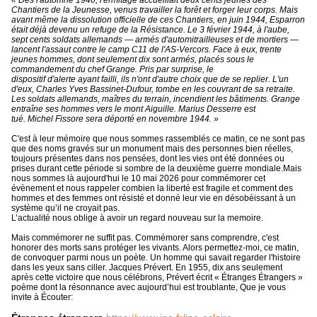
« Dès l'automne 1940, l'ermitage accueillait deux cents jeunes des
Chantiers de la Jeunesse, venus travailler la forêt et forger leur corps. Mais
avant même la dissolution officielle de ces Chantiers, en juin 1944, Esparron
était déjà devenu un refuge de la Résistance. Le 3 février 1944, à l'aube,
sept cents soldats allemands — armés d'automitrailleuses et de mortiers —
lancent l'assaut contre le camp C11 de l'AS-Vercors. Face à eux, trente
jeunes hommes, dont seulement dix sont armés, placés sous le
commandement du chef Grange. Pris par surprise, le
dispositif d'alerte ayant failli, ils n'ont d'autre choix que de se replier. L'un
d'eux, Charles Yves Bassinet-Dufour, tombe en les couvrant de sa retraite.
Les soldats allemands, maîtres du terrain, incendient les bâtiments. Grange
entraîne ses hommes vers le mont Aiguille. Marius Desserre est
tué. Michel Fissore sera déporté en novembre 1944. »
C'est à leur mémoire que nous sommes rassemblés ce matin, ce ne sont pas
que des noms gravés sur un monument mais des personnes bien réelles,
toujours présentes dans nos pensées, dont les vies ont été données ou
prises durant cette période si sombre de la deuxième guerre mondiale.Mais
nous sommes là aujourd'hui le 10 mai 2026 pour commémorer cet
évènement et nous rappeler combien la liberté est fragile et comment des
hommes et des femmes ont résisté et donné leur vie en désobéissant à un
système qu’il ne croyait pas.
L’actualité nous oblige à avoir un regard nouveau sur la memoire.
Mais commémorer ne suffit pas. Commémorer sans comprendre, c'est
honorer des morts sans protéger les vivants. Alors permettez-moi, ce matin,
de convoquer parmi nous un poète. Un homme qui savait regarder l'histoire
dans les yeux sans ciller. Jacques Prévert. En 1955, dix ans seulement
après cette victoire que nous célébrons, Prévert écrit « Étranges Étrangers »
poème dont la résonnance avec aujourd’hui est troublante, Que je vous
invite à Écouter: