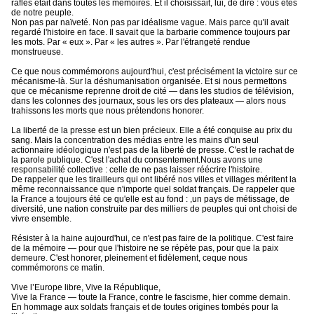
rafles était dans toutes les mémoires. Et il choisissait, lui, de dire : vous êtes
de notre peuple.
Non pas par naïveté. Non pas par idéalisme vague. Mais parce qu'il avait
regardé l'histoire en face. Il savait que la barbarie commence toujours par
les mots. Par « eux ». Par « les autres ». Par l'étrangeté rendue
monstrueuse.
Ce que nous commémorons aujourd'hui, c'est précisément la victoire sur ce
mécanisme-là. Sur la déshumanisation organisée. Et si nous permettons
que ce mécanisme reprenne droit de cité — dans les studios de télévision,
dans les colonnes des journaux, sous les ors des plateaux — alors nous
trahissons les morts que nous prétendons honorer.
La liberté de la presse est un bien précieux. Elle a été conquise au prix du
sang. Mais la concentration des médias entre les mains d'un seul
actionnaire idéologique n'est pas de la liberté de presse. C'est le rachat de
la parole publique. C'est l'achat du consentement.Nous avons une
responsabilité collective : celle de ne pas laisser réécrire l'histoire.
De rappeler que les tirailleurs qui ont libéré nos villes et villages méritent la
même reconnaissance que n'importe quel soldat français. De rappeler que
la France a toujours été ce qu'elle est au fond : ,un pays de métissage, de
diversité, une nation construite par des milliers de peuples qui ont choisi de
vivre ensemble.
Résister à la haine aujourd'hui, ce n'est pas faire de la politique. C'est faire
de la mémoire — pour que l'histoire ne se répète pas, pour que la paix
demeure. C'est honorer, pleinement et fidèlement, ceque nous
commémorons ce matin.
Vive l’Europe libre, Vive la République,
Vive la France — toute la France, contre le fascisme, hier comme demain.
En hommage aux soldats français et de toutes origines tombés pour la