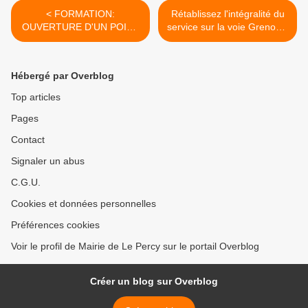
< FORMATION:
Rétablissez l'intégralité du
OUVERTURE D'UN POINT
service sur la voie Grenoble
INFO A CLELLES
Veynes >
Hébergé par Overblog
Top articles
Pages
Contact
Signaler un abus
C.G.U.
Cookies et données personnelles
Préférences cookies
Voir le profil de Mairie de Le Percy sur le portail Overblog
Créer un blog sur Overblog