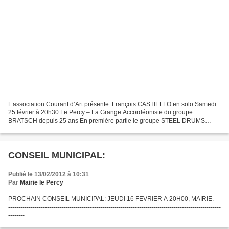
L’association Courant d’Art présente: François CASTIELLO en solo Samedi
25 février à 20h30 Le Percy – La Grange Accordéoniste du groupe
BRATSCH depuis 25 ans En première partie le groupe STEEL DRUMS
présentera de la musique des îles Tobagoo. François...
CONSEIL MUNICIPAL:
Publié le 13/02/2012 à 10:31
Par
Mairie le Percy
PROCHAIN CONSEIL MUNICIPAL: JEUDI 16 FEVRIER A 20H00, MAIRIE. --
--------------------------------------------------------------------------------------------------------
--------