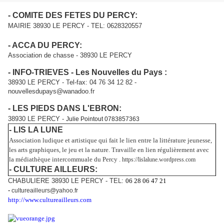
- COMITE DES FETES DU PERCY:
MAIRIE 38930 LE PERCY - TEL: 0628320557
- ACCA DU PERCY:
Association de chasse -
38930 LE PERCY
- INFO-TRIEVES - Les Nouvelles du Pays :
38930 LE PERCY - Tel-fax: 04 76 34 12 82 -
nouvellesdupays@wanadoo.fr
- LES PIEDS DANS L'EBRON:
38930 LE PERCY -
Julie Pointout 0783857363
-
LIS LA LUNE
Association ludique et artistique qui fait le lien entre la littérature jeunesse,
les arts graphiques, le jeu et la nature. Travaille en lien régulièrement avec
la médiathèque intercommuale du Percy .
https://lislalune.wordpress.com
- CULTURE AILLEURS:
CHABULIERE 38930 LE PERCY - TEL:
06 28 06 47 21
-
cultureailleurs@yahoo.fr
http://www.cultureailleurs.com