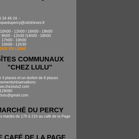
6 34 46 24 -
quedupercy@cdctrieves.fr
0h00 - 12h00 / 16h00 - 19h00
: 9h00 - 12h30 /14h00 - 18h00
17h00 - 19h00
 10h00 - 12h30
GUE EN LIGNE
GÎTES COMMUNAUX
"CHEZ LULU"
e 3 places et un dortoir de 6 places
ements/réservations:
www.chezlulu2.com
7128080
zlulu@gmail.com
MARCHÉ DU PERCY
es mardis de 17h à 21h au café de la Page
E CAFÉ DE LA PAGE