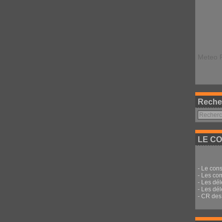
Meteo 
Reche
LE CO
-
Le cons
-
Les co
-
Les dé
-
Les dél
-
CR des 