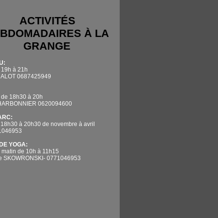
ACTIVITÉS
BDOMADAIRES À LA
GRANGE
U:
 19h à 21h
DALOT 0687425949
 de 18h30 à 20h
CHARBONNIER 0620094600
'ARC:
 18h30 à 20h30 de novembre à avril
71046953
DE YOGA:
 matin de 10h à 11h15
ne SKOWRONSKI- 0771046953