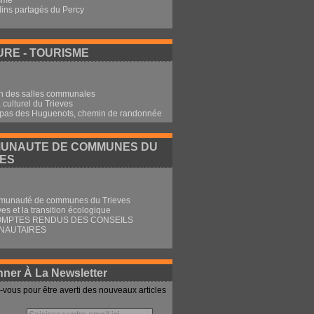
sme
dins partagés du Percy
RE - TOURISME
n des salles communales
culturel du Trieves
 pas des Huguenots, chemin de randonnée
UNAUTE DE COMMUNES DU
VES
munauté de communes du Trieves
ves et la transition écologique
OMPTES RENDUS DES CONSEILS
NAUTAIRES
ner À La Newsletter
vous pour être averti des nouveaux articles