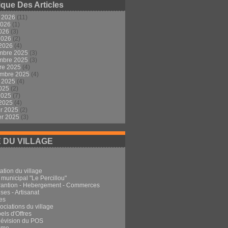
ique Des Articles
t 2026
(11)
2026
(1)
2026
(3)
 2026
(2)
 2026
(4)
mbre 2025
(3)
mbre 2025
(3)
re 2025
(4)
embre 2025
(4)
t 2025
(4)
2025
(2)
 2025
(7)
 2025
(4)
er 2025
(2)
er 2025
(3)
E DU VILLAGE
ation du village
 municipal "Le Percillou"
rantion - Hebergement - Commerces
ses - Artisanat
es
ociations du village
els d'Offres
Révision du POS