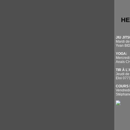
HE
JIU JITS
Mardi de
Yvan BI
YOGA:
Mercredi
Anaïs 
TIR À L
Jeudi de
Eloi 07
COURS 
Vendredi
Stépha