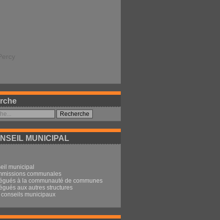
Percy
rche
NSEIL MUNICIPAL
eil municipal
mmissions communales
légués à la communauté de communes
égués aux autres structures
conseils municipaux