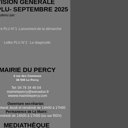
ISION GÉNÉRALE
PLU- SEPTEMBRE 2025
outenu par :
tre PLU N°1 :Lancement de la démarche
Lettre PLU N°2 : Le diagnostic
MAIRIE DU PERCY
4 rue des Communs
38 930 Le Percy
Tel: 04 76 34 46 04
mairielepercy@wanadoo.fr
wwww.mairielepercy.com
Ouverture secrétariat:
Mardi Jeudi et vendredi de 14h00 à 17h00
Permanence de La Maire:
vendredi de 14h00 à 17h00 (ou sur RDV)
MEDIATHÈQUE