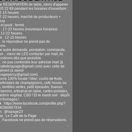
te RÉSERVATION de table, merci d'appeler
55 22 69 pendant les horaires d'ouverture :
12-15 heures
17-22 heures, marché de producteurs +
izza
et jeudi : fermé
 : 17-22 heures (nouveaux horaires)
 12-22 heures.
 : 12-15 heures.
n : le répondeur ne prend pas de
ons.
te autre demande, prestation, commande,
n... merci de LES contacter par mail, ils
ondrons dès que possible.
 : ne pas confondre leur adresse mail (à
ecafedelapage@gmail.com) avec celle de
gérant (à savoir
apagepercy@gmail.com).
erie 100% locale ! Miel, coulis de fruits
tartinades de champignons, café moulu ou
, lentilles vertes, petit épeautre, tisanes,
avons, artisanat en laine, cartes postales,
harbon végétal, CBD ! Et le mardi soir : dépôt
t fromages !
 : https://www.facebook.com/profile.php?
90360867834
m : @lapage23
pp : Le Café de la Page
n : Facebook ne prend pas de réservations.