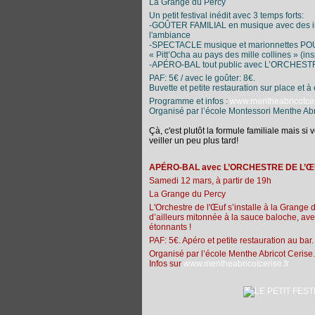
La Grange du Percy
Un petit festival inédit avec 3 temps forts:
-GOÛTER FAMILIAL en musique avec des 
l'ambiance
-SPECTACLE musique et marionnettes PO
« Pitt’Ocha au pays des mille collines » (
-APÉRO-BAL tout public avec L’ORCHEST
PAF: 5€ / avec le goûter: 8€.
Buvette et petite restauration sur place et à
Programme et infos :
www.mentheabricotcer
Organisé par l’école Montessori Menthe Abr
Çà, c'est plutôt la formule familiale mais si
veiller un peu plus tard!
APÉRO-BAL avec L’ORCHESTRE DE L’
Samedi 12 mars, à partir de 19h
La Grange du Percy
L'Orchestre de l'Œuf s’installe à la Grange
d’ailleurs mitonnée à la sauce baloche, av
étonnants !
PAF: 5€. Apéro et petite restauration au bar
Organisé par l’école Menthe Abricot Cerise
Infos sur
www.mentheabricotcerise.fr