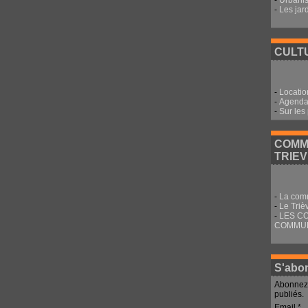
-
Urbani
-
Les jar
CULTU
-
Locatio
-
Agenda 
-
Sur les
COMM
TRIE
-
La com
-
Le Triè
-
LES C
COMMU
S'abon
Abonnez-
publiés.
Email