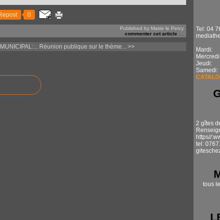
Repost
0
Published by Mairie le Percy
Tel: 04 7
commenter cet article
…
mediathe
UNICIPAL:...
Réunion publique sur le thème... >>
Mardi: 1
Mercredi
Jeudi: 
Samedi:
CATALO
2 gîtes d
Renseign
https//:
tel: 076
gitesche
tous l
L