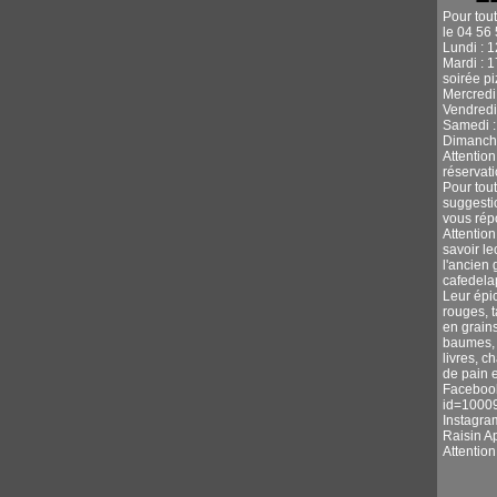
Pour tou
le 04 56 
Lundi : 
Mardi : 
soirée p
Mercredi 
Vendredi
Samedi :
Dimanche
Attentio
réservati
Pour tou
suggestio
vous rép
Attention
savoir l
l'ancien 
cafedel
Leur épic
rouges, 
en grains
baumes, s
livres, c
de pain e
Facebook
id=1000
Instagra
Raisin A
Attentio