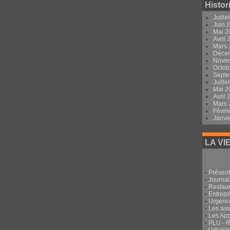
Histor
Juille
Juin 
Mai 
Avril
Mars
Déce
Nove
Octob
Sept
Juille
Mai 
Avril
Mars
Févri
Janvi
LA VI
-
Présent
-
Journal
-
Restau
-
Entrepri
-
Urgenc
-
Les ass
-
Les App
-
PLU - 