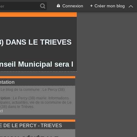
Connexion
+
Créer mon blog
) DANS LE TRIEVES
Municipal sera le lundi 27/07/2026 à 20
tation
: Le blog de la commune : Le Percy (38)
iption
: Le Percy (38) mairie: Informations
ipales, actualités, vie de la commune de Le
(38) dans le Trièves.
ct
E DE LE PERCY - TRIEVES