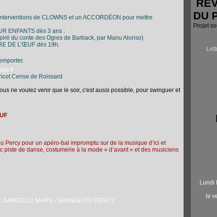
RÉV
DU 
interventions de CLOWNS et un ACCORDÉON pour mettre
Projet s
UR ENFANTS dès 3 ans :
inspiré du conte des Ogres de Barback, par Manu Alonso)
RE DE L’ŒUF dès 19h.
Let
 emporter.
ise.fr
icot Cerise de Roissard
 vous ne voulez venir que le soir, c'est aussi possible, pour swinguer et
ŒUF
 du Percy pour un apéro-bal impromptu sur de la musique d’ici et
ec piste de danse, costumerie à la mode « d’avant » et des musiciens
.
.
Lundi 
le 