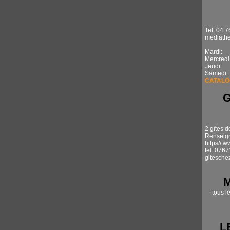
Tel: 04 7
mediathe
Mardi: 1
Mercredi
Jeudi: 
Samedi:
CATALO
2 gîtes d
Renseign
https//:
tel: 076
gitesche
tous l
L