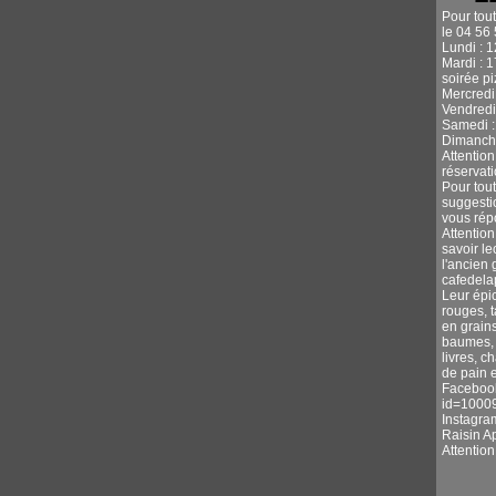
Pour tou
le 04 56 
Lundi : 
Mardi : 
soirée p
Mercredi 
Vendredi
Samedi :
Dimanche
Attentio
réservati
Pour tou
suggestio
vous rép
Attention
savoir l
l'ancien 
cafedel
Leur épic
rouges, 
en grains
baumes, s
livres, c
de pain e
Facebook
id=1000
Instagra
Raisin A
Attentio