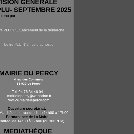
ISION GÉNÉRALE
PLU- SEPTEMBRE 2025
outenu par :
tre PLU N°1 :Lancement de la démarche
Lettre PLU N°2 : Le diagnostic
MAIRIE DU PERCY
4 rue des Communs
38 930 Le Percy
Tel: 04 76 34 46 04
mairielepercy@wanadoo.fr
wwww.mairielepercy.com
Ouverture secrétariat:
Mardi Jeudi et vendredi de 14h00 à 17h00
Permanence de La Maire:
vendredi de 14h00 à 17h00 (ou sur RDV)
MEDIATHÈQUE