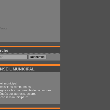
Percy
rche
NSEIL MUNICIPAL
eil municipal
mmissions communales
légués à la communauté de communes
égués aux autres structures
conseils municipaux