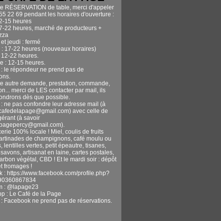
te RÉSERVATION de table, merci d'appeler
55 22 69 pendant les horaires d'ouverture :
12-15 heures
17-22 heures, marché de producteurs +
izza
et jeudi : fermé
 : 17-22 heures (nouveaux horaires)
 12-22 heures.
 : 12-15 heures.
n : le répondeur ne prend pas de
ons.
te autre demande, prestation, commande,
n... merci de LES contacter par mail, ils
ondrons dès que possible.
 : ne pas confondre leur adresse mail (à
ecafedelapage@gmail.com) avec celle de
gérant (à savoir
apagepercy@gmail.com).
erie 100% locale ! Miel, coulis de fruits
tartinades de champignons, café moulu ou
, lentilles vertes, petit épeautre, tisanes,
avons, artisanat en laine, cartes postales,
harbon végétal, CBD ! Et le mardi soir : dépôt
t fromages !
 : https://www.facebook.com/profile.php?
90360867834
m : @lapage23
pp : Le Café de la Page
n : Facebook ne prend pas de réservations.