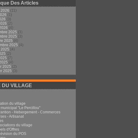
ique Des Articles
t 2026
(11)
2026
(1)
2026
(3)
 2026
(2)
 2026
(4)
mbre 2025
(3)
mbre 2025
(3)
re 2025
(4)
embre 2025
(4)
t 2025
(4)
2025
(2)
 2025
(7)
 2025
(4)
er 2025
(2)
er 2025
(3)
E DU VILLAGE
ation du village
 municipal "Le Percillou"
rantion - Hebergement - Commerces
ses - Artisanat
es
ociations du village
els d'Offres
Révision du POS