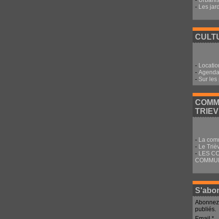
-
Urbani
-
Les jar
CULTU
-
Locatio
-
Agenda 
-
Sur les
COMM
TRIE
-
La com
-
Le Triè
-
LES C
COMMU
S'abon
Abonnez-
publiés.
Email