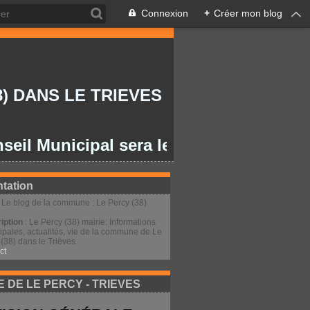
Connexion
+
Créer mon blog
) DANS LE TRIEVES
unicipal sera le lundi 27/07/2026 à 20
tation
: Le blog de la commune : Le Percy (38)
iption
: Le Percy (38) mairie: Informations
ipales, actualités, vie de la commune de Le
(38) dans le Trièves.
ct
E DE LE PERCY - TRIEVES