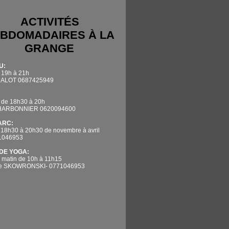
ACTIVITÉS
BDOMADAIRES À LA
GRANGE
U:
 19h à 21h
DALOT 0687425949
 de 18h30 à 20h
CHARBONNIER 0620094600
'ARC:
 18h30 à 20h30 de novembre à avril
71046953
DE YOGA:
 matin de 10h à 11h15
ne SKOWRONSKI- 0771046953