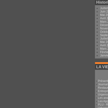
Histor
Juille
Juin 
Mai 
Avril
Mars
Déce
Nove
Octob
Sept
Juille
Mai 
Avril
Mars
Févri
Janvi
LA VI
-
Présent
-
Journal
-
Restau
-
Entrepri
-
Urgenc
-
Les ass
-
Les App
-
PLU - 