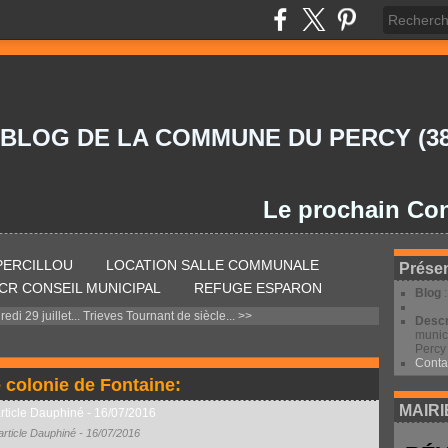
 BLOG DE LA COMMUNE DU PERCY (38
Le prochain Conseil M
 PERCILLOU
LOCATION SALLE COMMUNALE
Présen
CR CONSEIL MUNICIPAL
REFUGE ESPARON
Blog
di 29 juillet...
Trieves Tournant de siècle... >>
Descr
munic
Percy 
Conta
e colonie de Fontaine:
MAIRI
article Dauphiné - 16/07/2016