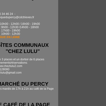
6 34 46 24 -
quedupercy@cdctrieves.fr
0h00 - 12h00 / 16h00 - 19h00
: 9h00 - 12h30 /14h00 - 18h00
17h00 - 19h00
 10h00 - 12h30
GUE EN LIGNE
GÎTES COMMUNAUX
"CHEZ LULU"
e 3 places et un dortoir de 6 places
ements/réservations:
www.chezlulu2.com
7128080
zlulu@gmail.com
MARCHÉ DU PERCY
es mardis de 17h à 21h au café de la Page
E CAFÉ DE LA PAGE