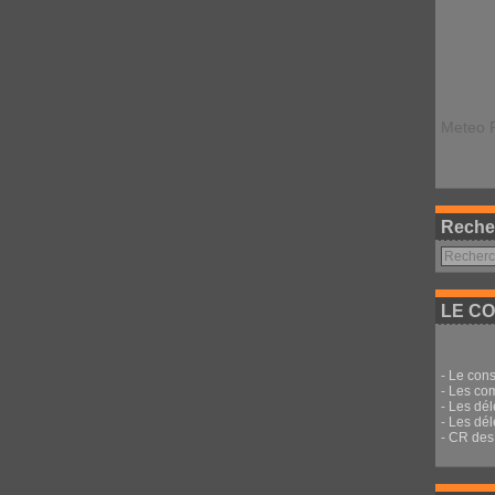
Meteo 
Reche
LE CO
-
Le cons
-
Les co
-
Les dé
-
Les dél
-
CR des 