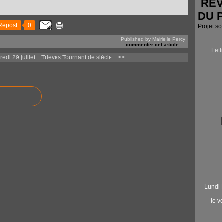
RÉV
DU 
Repost
0
Projet s
Published by Mairie le Percy
commenter cet article
…
Let
di 29 juillet...
Trieves Tournant de siècle... >>
Lundi 
le 