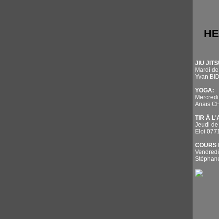
HE
JIU JITS
Mardi de
Yvan BI
YOGA:
Mercredi
Anaïs 
TIR À L
Jeudi de
Eloi 07
COURS 
Vendredi
Stépha