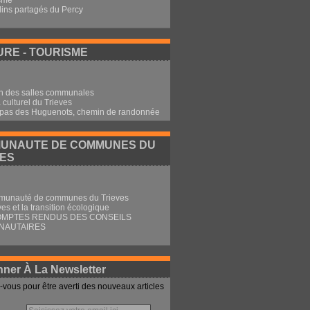
sme
dins partagés du Percy
RE - TOURISME
n des salles communales
culturel du Trieves
 pas des Huguenots, chemin de randonnée
UNAUTE DE COMMUNES DU
VES
munauté de communes du Trieves
ves et la transition écologique
OMPTES RENDUS DES CONSEILS
NAUTAIRES
ner À La Newsletter
vous pour être averti des nouveaux articles