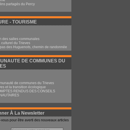
sme
dins partagés du Percy
RE - TOURISME
n des salles communales
culturel du Trieves
 pas des Huguenots, chemin de randonnée
UNAUTE DE COMMUNES DU
VES
munauté de communes du Trieves
ves et la transition écologique
OMPTES RENDUS DES CONSEILS
NAUTAIRES
ner À La Newsletter
vous pour être averti des nouveaux articles