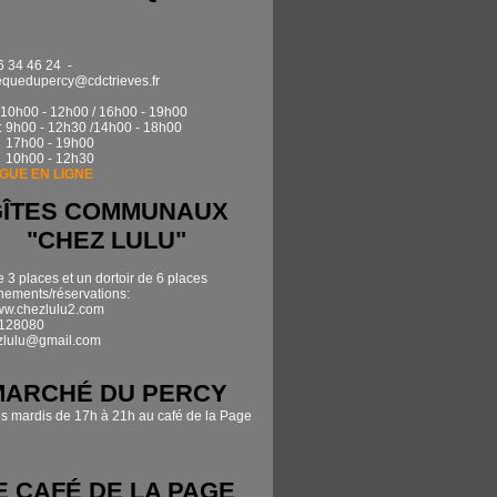
6 34 46 24 -
quedupercy@cdctrieves.fr
0h00 - 12h00 / 16h00 - 19h00
: 9h00 - 12h30 /14h00 - 18h00
17h00 - 19h00
 10h00 - 12h30
GUE EN LIGNE
GÎTES COMMUNAUX
"CHEZ LULU"
e 3 places et un dortoir de 6 places
ements/réservations:
www.chezlulu2.com
7128080
zlulu@gmail.com
MARCHÉ DU PERCY
es mardis de 17h à 21h au café de la Page
E CAFÉ DE LA PAGE