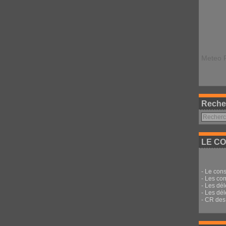
Meteo 
Reche
LE CO
-
Le cons
-
Les co
-
Les dé
-
Les dél
-
CR des 