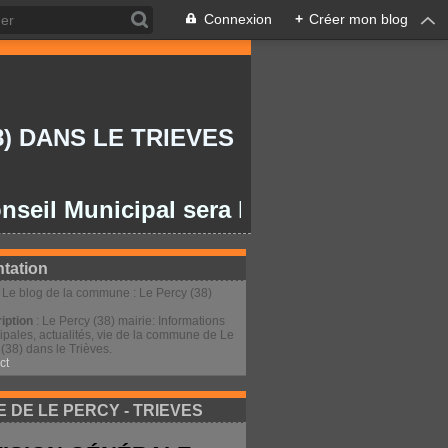
Connexion
+
Créer mon blog
) DANS LE TRIEVES
Municipal sera le lundi 27/07/2026 à 2
tation
: Le blog de la commune : Le Percy (38)
iption
: Le Percy (38) mairie: Informations
ipales, actualités, vie de la commune de Le
(38) dans le Trièves.
ct
E DE LE PERCY - TRIEVES