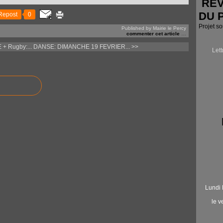
RÉV
DU 
Repost
0
Projet s
Published by Mairie le Percy
commenter cet article
…
 Rugby:...
DANSE: DIMANCHE 19 FEVRIER... >>
Let
Lundi 
le 