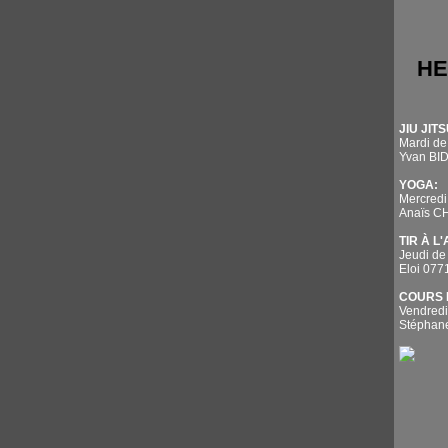
HE
JIU JITS
Mardi de
Yvan BI
YOGA:
Mercredi
Anaïs 
TIR À L
Jeudi de
Eloi 07
COURS 
Vendredi
Stépha