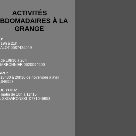
ACTIVITÉS
BDOMADAIRES À LA
GRANGE
U:
 19h à 21h
DALOT 0687425949
 de 18h30 à 20h
CHARBONNIER 0620094600
'ARC:
 18h30 à 20h30 de novembre à avril
71046953
DE YOGA:
 matin de 10h à 11h15
ne SKOWRONSKI- 0771046953