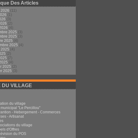
ique Des Articles
t 2026
(11)
2026
(1)
2026
(3)
 2026
(2)
 2026
(4)
mbre 2025
(3)
mbre 2025
(3)
re 2025
(4)
embre 2025
(4)
t 2025
(4)
2025
(2)
 2025
(7)
 2025
(4)
er 2025
(2)
er 2025
(3)
E DU VILLAGE
ation du village
 municipal "Le Percillou"
rantion - Hebergement - Commerces
ses - Artisanat
es
ociations du village
els d'Offres
Révision du POS