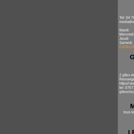
Tel: 04 7
mediathe
Mardi: 1
Mercredi
Jeudi: 
Samedi:
CATALO
2 gîtes d
Renseign
https//:
tel: 076
gitesche
tous l
L