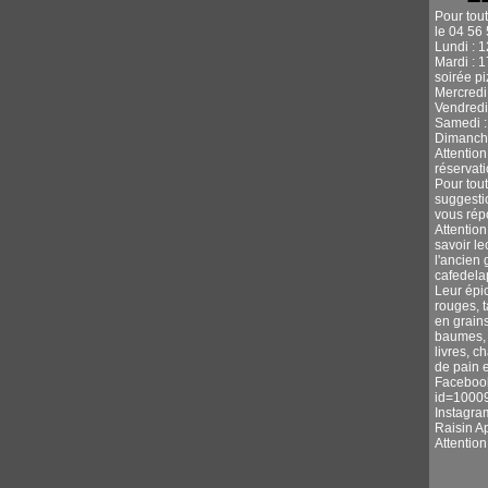
Pour tou
le 04 56 
Lundi : 
Mardi : 
soirée p
Mercredi 
Vendredi
Samedi :
Dimanche
Attentio
réservati
Pour tou
suggestio
vous rép
Attention
savoir l
l'ancien 
cafedel
Leur épic
rouges, 
en grains
baumes, s
livres, c
de pain e
Facebook
id=1000
Instagra
Raisin A
Attentio