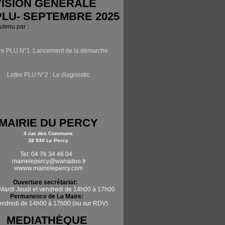
ISION GÉNÉRALE
PLU- SEPTEMBRE 2025
outenu par :
tre PLU N°1 :Lancement de la démarche
Lettre PLU N°2 : Le diagnostic
MAIRIE DU PERCY
4 rue des Communs
38 930 Le Percy
Tel: 04 76 34 46 04
mairielepercy@wanadoo.fr
wwww.mairielepercy.com
Ouverture secrétariat:
Mardi Jeudi et vendredi de 14h00 à 17h00
Permanence de La Maire:
vendredi de 14h00 à 17h00 (ou sur RDV)
MEDIATHÈQUE