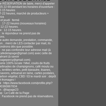
te RÉSERVATION de table, merci d'appeler
55 22 69 pendant les horaires d'ouverture :
12-15 heures
17-22 heures, marché de producteurs +
izza
et jeudi : fermé
 : 17-22 heures (nouveaux horaires)
 12-22 heures.
 : 12-15 heures.
n : le répondeur ne prend pas de
ons.
te autre demande, prestation, commande,
n... merci de LES contacter par mail, ils
ondrons dès que possible.
 : ne pas confondre leur adresse mail (à
ecafedelapage@gmail.com) avec celle de
gérant (à savoir
apagepercy@gmail.com).
erie 100% locale ! Miel, coulis de fruits
tartinades de champignons, café moulu ou
, lentilles vertes, petit épeautre, tisanes,
avons, artisanat en laine, cartes postales,
harbon végétal, CBD ! Et le mardi soir : dépôt
t fromages !
 : https://www.facebook.com/profile.php?
90360867834
m : @lapage23
pp : Le Café de la Page
n : Facebook ne prend pas de réservations.