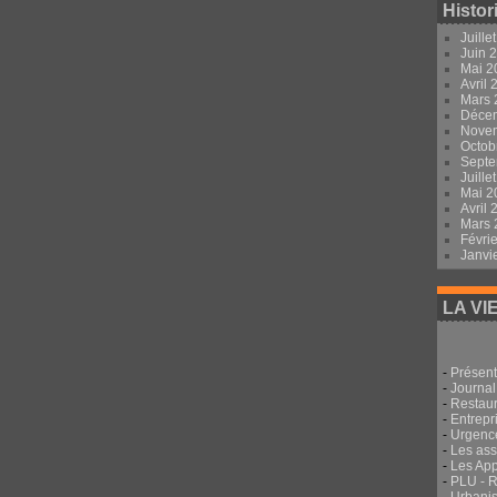
Histor
Juille
Juin 
Mai 
Avril
Mars
Déce
Nove
Octob
Sept
Juille
Mai 
Avril
Mars
Févri
Janvi
LA VI
-
Présent
-
Journal
-
Restau
-
Entrepri
-
Urgenc
-
Les ass
-
Les App
-
PLU - 