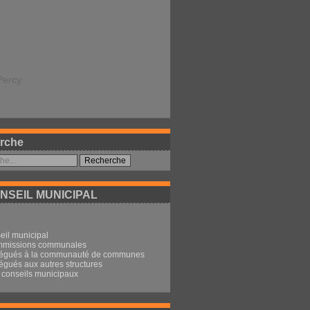
Percy
rche
NSEIL MUNICIPAL
eil municipal
mmissions communales
légués à la communauté de communes
égués aux autres structures
conseils municipaux