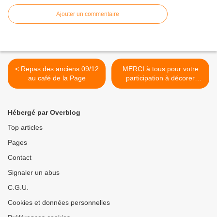
Ajouter un commentaire
< Repas des anciens 09/12
MERCI à tous pour votre
au café de la Page
participation à décorer
l'arbre et la mairie pour
Noël! Bienvenues à vos
idées, imaginations pour
Hébergé par Overblog
l'an prochain ;-) C'était un
agréable moment partagé!!
Top articles
=) >
Pages
Contact
Signaler un abus
C.G.U.
Cookies et données personnelles