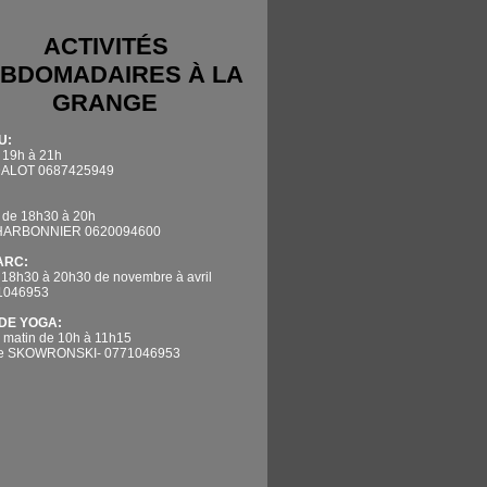
ACTIVITÉS
BDOMADAIRES À LA
GRANGE
U:
 19h à 21h
DALOT 0687425949
 de 18h30 à 20h
CHARBONNIER 0620094600
'ARC:
 18h30 à 20h30 de novembre à avril
71046953
DE YOGA:
 matin de 10h à 11h15
ne SKOWRONSKI- 0771046953