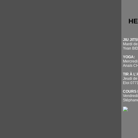
HE
JIU JITS
Mardi de
Yvan BI
YOGA:
Mercredi
Anaïs 
TIR À L
Jeudi de
Eloi 07
COURS 
Vendredi
Stépha