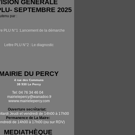
ISION GÉNÉRALE
PLU- SEPTEMBRE 2025
outenu par :
tre PLU N°1 :Lancement de la démarche
Lettre PLU N°2 : Le diagnostic
MAIRIE DU PERCY
4 rue des Communs
38 930 Le Percy
Tel: 04 76 34 46 04
mairielepercy@wanadoo.fr
wwww.mairielepercy.com
Ouverture secrétariat:
Mardi Jeudi et vendredi de 14h00 à 17h00
Permanence de La Maire:
vendredi de 14h00 à 17h00 (ou sur RDV)
MEDIATHÈQUE