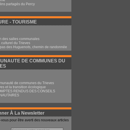
sme
dins partagés du Percy
RE - TOURISME
n des salles communales
culturel du Trieves
 pas des Huguenots, chemin de randonnée
UNAUTE DE COMMUNES DU
VES
munauté de communes du Trieves
ves et la transition écologique
OMPTES RENDUS DES CONSEILS
NAUTAIRES
ner À La Newsletter
vous pour être averti des nouveaux articles