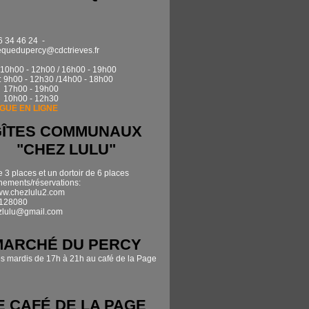
6 34 46 24 -
quedupercy@cdctrieves.fr
0h00 - 12h00 / 16h00 - 19h00
: 9h00 - 12h30 /14h00 - 18h00
17h00 - 19h00
 10h00 - 12h30
GUE EN LIGNE
GÎTES COMMUNAUX
"CHEZ LULU"
e 3 places et un dortoir de 6 places
ements/réservations:
www.chezlulu2.com
7128080
zlulu@gmail.com
MARCHÉ DU PERCY
es mardis de 17h à 21h au café de la Page
E CAFÉ DE LA PAGE