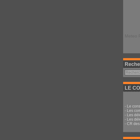
Meteo 
Reche
LE CO
-
Le cons
-
Les co
-
Les dé
-
Les dél
-
CR des 