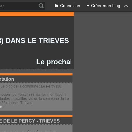
Connexion
+
Créer mon blog
) DANS LE TRIEVES
Le prochain Conseil Municipal ser
tation
: Le blog de la commune : Le Percy (38)
iption
: Le Percy (38) mairie: Informations
ipales, actualités, vie de la commune de Le
(38) dans le Trièves.
ct
E DE LE PERCY - TRIEVES