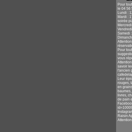
Pour tou
le 04 56 
Lundi : 
Mardi : 
soirée p
Mercredi 
Vendredi
Samedi :
Dimanche
Attentio
réservati
Pour tou
suggestio
vous rép
Attention
savoir l
l'ancien 
cafedel
Leur épic
rouges, 
en grains
baumes, s
livres, c
de pain e
Facebook
id=1000
Instagra
Raisin A
Attentio