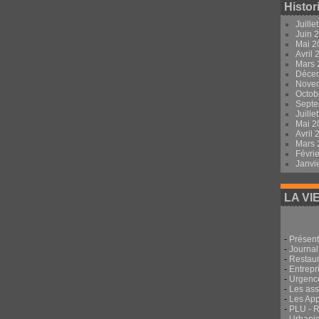
Histor
Juille
Juin 
Mai 
Avril
Mars
Déce
Nove
Octob
Sept
Juille
Mai 
Avril
Mars
Févri
Janvi
LA VI
-
Présent
-
Journal
-
Restau
-
Entrepri
-
Urgenc
-
Les ass
-
Les App
-
PLU - 