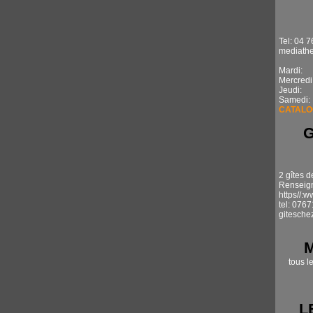
Tel: 04 7
mediathe
Mardi: 1
Mercredi
Jeudi: 
Samedi:
CATALO
2 gîtes d
Renseign
https//:
tel: 076
gitesche
tous l
L