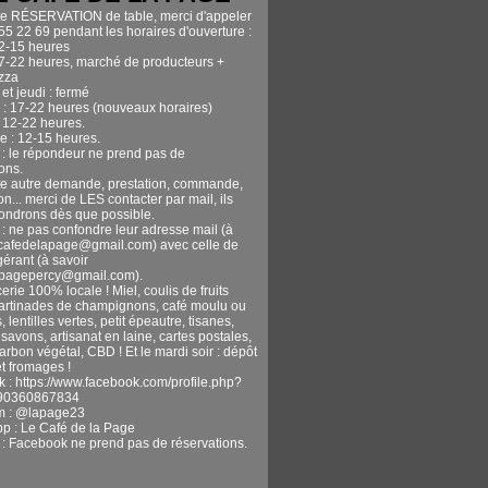
te RÉSERVATION de table, merci d'appeler
55 22 69 pendant les horaires d'ouverture :
12-15 heures
17-22 heures, marché de producteurs +
izza
et jeudi : fermé
 : 17-22 heures (nouveaux horaires)
 12-22 heures.
 : 12-15 heures.
n : le répondeur ne prend pas de
ons.
te autre demande, prestation, commande,
n... merci de LES contacter par mail, ils
ondrons dès que possible.
 : ne pas confondre leur adresse mail (à
ecafedelapage@gmail.com) avec celle de
gérant (à savoir
apagepercy@gmail.com).
erie 100% locale ! Miel, coulis de fruits
tartinades de champignons, café moulu ou
, lentilles vertes, petit épeautre, tisanes,
avons, artisanat en laine, cartes postales,
harbon végétal, CBD ! Et le mardi soir : dépôt
t fromages !
 : https://www.facebook.com/profile.php?
90360867834
m : @lapage23
pp : Le Café de la Page
n : Facebook ne prend pas de réservations.