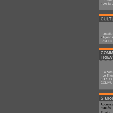
-
Urbani
-
Les jar
CULTU
-
Locatio
-
Agenda 
-
Sur les
COMM
TRIE
-
La com
-
Le Triè
-
LES C
COMMU
S'abon
Abonnez-
publiés.
Email