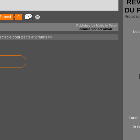
RÉV
DU 
Projet s
Repost
0
Published by Mairie le Percy
commenter cet article
…
Let
ctacle pour petits et grands
>>
Lundi 
le 