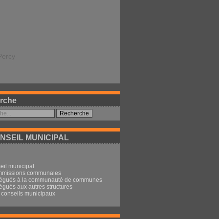
Percy
rche
NSEIL MUNICIPAL
eil municipal
mmissions communales
légués à la communauté de communes
égués aux autres structures
conseils municipaux