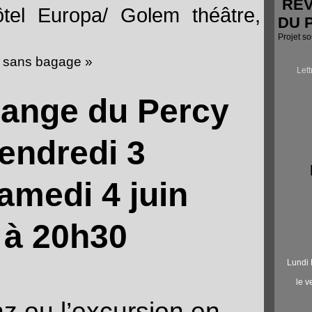
RÉV
ôtel Europa/ Golem théâtre,
DU 
Projet s
e sans bagage »
Let
range du Percy
endredi 3
amedi 4 juin
à 20h30
Lundi 
le 
z ou l’excursion en