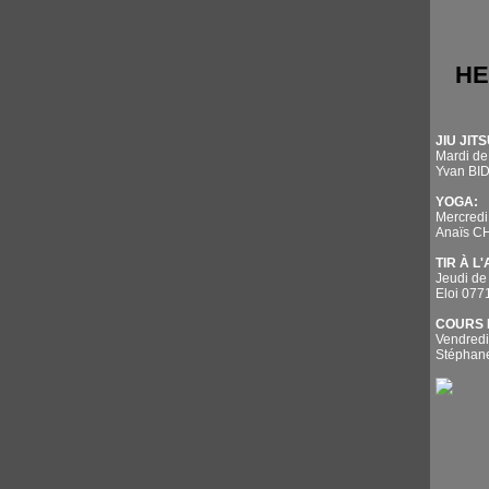
HE
JIU JITS
Mardi de
Yvan BI
YOGA:
Mercredi
Anaïs 
TIR À L
Jeudi de
Eloi 07
COURS 
Vendredi
Stépha