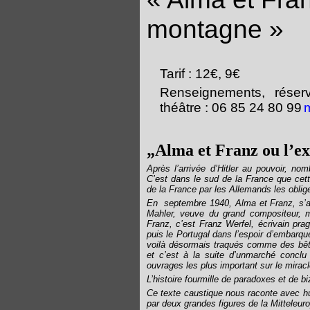
montagne »
Tarif : 12€, 9€
Renseignements, réserv
théâtre : 06 85 24 80 99
m
„Alma et Franz ou l’e
Après l’arrivée d’Hitler au pouvoir, nom
C’est dans le sud de la France que cette 
de la France par les Allemands les oblige
En
septembre 1940, Alma et Franz, s’ap
Mahler, veuve du grand compositeur, m
Franz, c’est Franz Werfel, écrivain pra
puis le Portugal dans l’espoir d’embarq
voilà désormais traqués comme des bê
et c’est à la suite d’unmarché conclu 
ouvrages les plus important sur le miracl
L’histoire fourmille de paradoxes et de bi
Ce texte caustique nous raconte avec hu
par deux grandes figures de la Mitteleuro