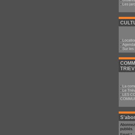
-
Urbani
-
Les jar
CULTU
-
Locatio
-
Agenda 
-
Sur les
COMM
TRIE
-
La com
-
Le Triè
-
LES C
COMMU
S'abon
Abonnez-
publiés.
Email