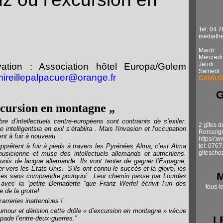
Tel: 04 7
mediathe
Mardi: 1
Mercredi
Jeudi: 
ation : Association hôtel Europa/Golem
Samedi:
ireillepalpacuer@orange.fr
CATALO
xcursion en montagne „
bre d’intellectuels centre-européens sont contraints de s’exiler.
2 gîtes d
intelligentsia en exil s’établira . Mais l'invasion et l'occupation
Renseign
nt à fuir à nouveau.
https//:
prêtent à fuir à pieds à travers les Pyrénées
Alma, c’est Alma
tel: 076
gitesche
usicienne et muse des intellectuels allemands et autrichiens.
guois de langue allemande. Ils vont tenter de gagner l’Espagne,
uer vers les Etats-Unis.
S‘ils ont connu le succès et la gloire, les
tes sans comprendre pourquoi. Leur chemin passe par Lourdes
avec la “petite Bernadette “que Franz Werfel écrivit l’un des
tous l
e de la grotte!
zarreries inattendues !
mour et dérision cette drôle « d’excursion en montagne » vécue
L
pade l’entre-deux-guerres.”