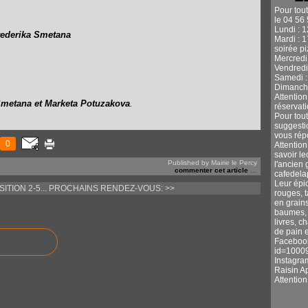
Pour tou
le 04 56 
Lundi : 
rederika Smetana
Mardi : 
soirée p
Mercredi 
Vendredi
Samedi :
Dimanche
Attentio
Smetana et
Marketa Potuzakov
a
.
réservati
Pour tou
suggestio
vous rép
0
Attention
savoir l
Published by Mairie le Percy
l'ancien 
commenter cet article
…
cafedel
Leur épic
ITION 2-5...
PROCHAINS RENDEZ-VOUS: >>
rouges, 
en grains
baumes, s
livres, c
de pain e
Facebook
id=1000
Instagra
Raisin A
Attentio