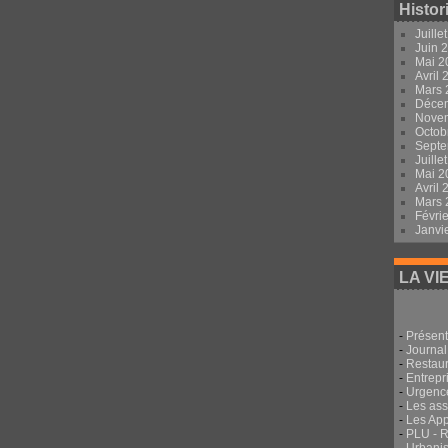
Histor
Juille
Juin 
Mai 
Avril
Mars
Déce
Nove
Octob
Sept
Juille
Mai 
Avril
Mars
Févri
Janvi
LA VI
-
Présent
-
Journal
-
Restau
-
Entrepri
-
Urgenc
-
Les ass
-
Les App
-
PLU - 