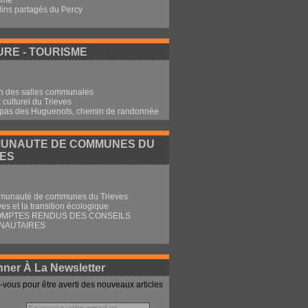
sme
dins partagés du Percy
RE - TOURISME
n des salles communales
culturel du Trieves
 pas des Huguenots, chemin de randonnée
UNAUTE DE COMMUNES DU
VES
munauté de communes du Trieves
ves et la transition écologique
OMPTES RENDUS DES CONSEILS
NAUTAIRES
ner À La Newsletter
vous pour être averti des nouveaux articles