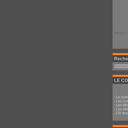
Meteo 
Reche
LE CO
-
Le cons
-
Les co
-
Les dé
-
Les dél
-
CR des 