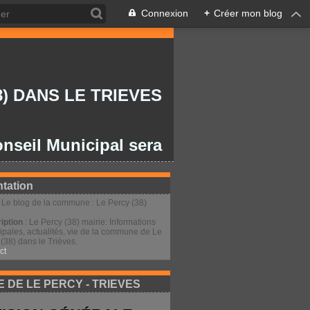
Connexion
+
Créer mon blog
) DANS LE TRIEVES
 Municipal sera le lundi 27/07/2026 à 2
tation
: Le blog de la commune : Le Percy (38)
iption
: Le Percy (38) mairie: Informations
ipales, actualités, vie de la commune de Le
(38) dans le Trièves.
ct
E DE LE PERCY - TRIEVES