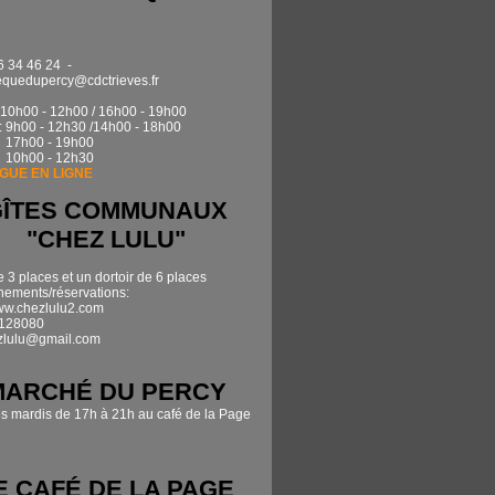
6 34 46 24 -
quedupercy@cdctrieves.fr
0h00 - 12h00 / 16h00 - 19h00
: 9h00 - 12h30 /14h00 - 18h00
17h00 - 19h00
 10h00 - 12h30
GUE EN LIGNE
GÎTES COMMUNAUX
"CHEZ LULU"
e 3 places et un dortoir de 6 places
ements/réservations:
www.chezlulu2.com
7128080
zlulu@gmail.com
MARCHÉ DU PERCY
es mardis de 17h à 21h au café de la Page
E CAFÉ DE LA PAGE