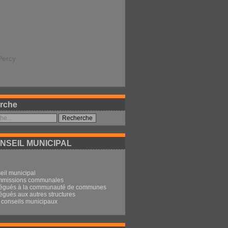
Percy
rche
NSEIL MUNICIPAL
eil municipal
mmissions communales
légués à la communauté de communes
égués aux autres structures
conseils municipaux