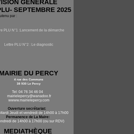
ISION GÉNÉRALE
PLU- SEPTEMBRE 2025
outenu par :
tre PLU N°1 :Lancement de la démarche
Lettre PLU N°2 : Le diagnostic
MAIRIE DU PERCY
4 rue des Communs
38 930 Le Percy
Tel: 04 76 34 46 04
mairielepercy@wanadoo.fr
wwww.mairielepercy.com
Ouverture secrétariat:
Mardi Jeudi et vendredi de 14h00 à 17h00
Permanence de La Maire:
vendredi de 14h00 à 17h00 (ou sur RDV)
MEDIATHÈQUE