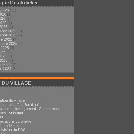
ique Des Articles
t 2026
(11)
2026
(1)
2026
(3)
 2026
(2)
 2026
(4)
mbre 2025
(3)
mbre 2025
(3)
re 2025
(4)
embre 2025
(4)
t 2025
(4)
2025
(2)
 2025
(7)
 2025
(4)
er 2025
(2)
er 2025
(3)
E DU VILLAGE
ation du village
 municipal "Le Percillou"
rantion - Hebergement - Commerces
ses - Artisanat
es
ociations du village
els d'Offres
Révision du POS