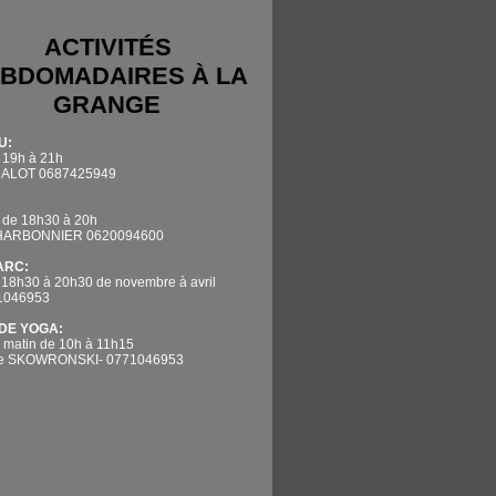
ACTIVITÉS
BDOMADAIRES À LA
GRANGE
U:
 19h à 21h
DALOT 0687425949
 de 18h30 à 20h
CHARBONNIER 0620094600
'ARC:
 18h30 à 20h30 de novembre à avril
71046953
DE YOGA:
 matin de 10h à 11h15
ne SKOWRONSKI- 0771046953