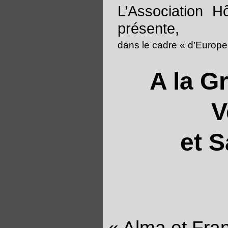
L’Association H
présente,
dans le cadre « d’Europ
A la G
V
et S
« Alma et Fran