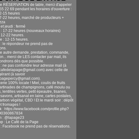
te RÉSERVATION de table, merci d'appeler
55 22 69 pendant les horaires d'ouverture :
12-15 heures
17-22 heures, marché de producteurs +
izza
et jeudi : fermé
 : 17-22 heures (nouveaux horaires)
 12-22 heures.
 : 12-15 heures.
n : le répondeur ne prend pas de
ons.
te autre demande, prestation, commande,
n... merci de LES contacter par mail, ils
ondrons dès que possible.
 : ne pas confondre leur adresse mail (à
ecafedelapage@gmail.com) avec celle de
gérant (à savoir
apagepercy@gmail.com).
erie 100% locale ! Miel, coulis de fruits
tartinades de champignons, café moulu ou
, lentilles vertes, petit épeautre, tisanes,
avons, artisanat en laine, cartes postales,
harbon végétal, CBD ! Et le mardi soir : dépôt
t fromages !
 : https://www.facebook.com/profile.php?
90360867834
m : @lapage23
pp : Le Café de la Page
n : Facebook ne prend pas de réservations.