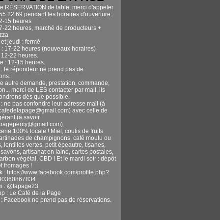
te RÉSERVATION de table, merci d'appeler
55 22 69 pendant les horaires d'ouverture :
12-15 heures
17-22 heures, marché de producteurs +
izza
et jeudi : fermé
 : 17-22 heures (nouveaux horaires)
 12-22 heures.
 : 12-15 heures.
n : le répondeur ne prend pas de
ons.
te autre demande, prestation, commande,
n... merci de LES contacter par mail, ils
ondrons dès que possible.
 : ne pas confondre leur adresse mail (à
ecafedelapage@gmail.com) avec celle de
gérant (à savoir
apagepercy@gmail.com).
erie 100% locale ! Miel, coulis de fruits
tartinades de champignons, café moulu ou
, lentilles vertes, petit épeautre, tisanes,
avons, artisanat en laine, cartes postales,
harbon végétal, CBD ! Et le mardi soir : dépôt
t fromages !
 : https://www.facebook.com/profile.php?
90360867834
m : @lapage23
pp : Le Café de la Page
n : Facebook ne prend pas de réservations.