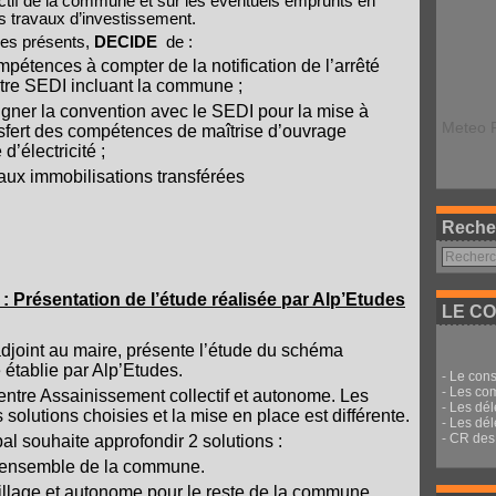
’actif de la commune et sur les éventuels emprunts en
 travaux d’investissement.
des présents,
DECIDE
de :
ompétences à compter de la notification de l’arrêté
ètre SEDI incluant la commune ;
igner la convention avec le SEDI pour la mise à
Meteo 
nsfert des compétences de maîtrise d’ouvrage
d’électricité ;
 aux immobilisations transférées
Reche
ésentation de l’étude réalisée par Alp’Etudes
LE CO
djoint au maire, présente l’étude du schéma
établie par Alp’Etudes.
-
Le cons
-
Les co
entre Assainissement collectif et autonome. Les
-
Les dé
s solutions choisies et la mise en place est différente.
-
Les dél
-
CR des 
al souhaite approfondir 2 solutions :
l’ensemble de la commune.
 village et autonome pour le reste de la commune.