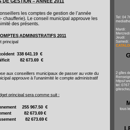
DE GESTION – ANNEE 2011
onseillers les comptes de gestion de l’année
Tel: 04 7
 chaufferie). Le conseil municipal approuve les
mediathe
imité des présents.
Mardi: 1
Mercredi
OMPTES ADMINISTRATIFS 2011
Jeudi: 
 principal
Samedi:
CATALO
xcédent
338 641.19
€
éficit
82 673.69
€
2 gîtes d
ose aux conseillers municipaux de passer au vote du
Renseign
icipal approuve à l’unanimité le compte administratif
https//:
tel: 076
gitesche
udget principal sera comme suit :
nnement
255 967.50
€
tous l
sement
82 673.69 €
issement
82 673.69 €
L