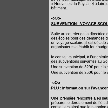
« Nouvelles du Pays » et à faire u
bâtiment.
-oOo-
SUBVENTION - VOYAGE SCOL
Suite au courrier de la directric
des écoles pour des demandes de 
un voyage scolaire, il est décid
organisateurs d’établir leur budge
le conseil municipal, à l’unanimit
des subventions suivantes au Sou
Une subvention de 329€ pour la s
Une subvention de 250€ pour le 
-oOo-
PLU : Information sur l’avance
Une
première rencontre a eu lieu
préparer le déroulement de l’étu
conseillers ainsi que le planning