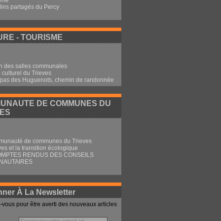
sme
dins partagés du Percy
RE - TOURISME
n des salles communales
culturel du Trieves
 pas des Huguenots, chemin de randonnée
UNAUTE DE COMMUNES DU
VES
munauté de communes du Trieves
ves et la transition écologique
OMPTES RENDUS DES CONSEILS
NAUTAIRES
ner À La Newsletter
vous pour être averti des nouveaux articles