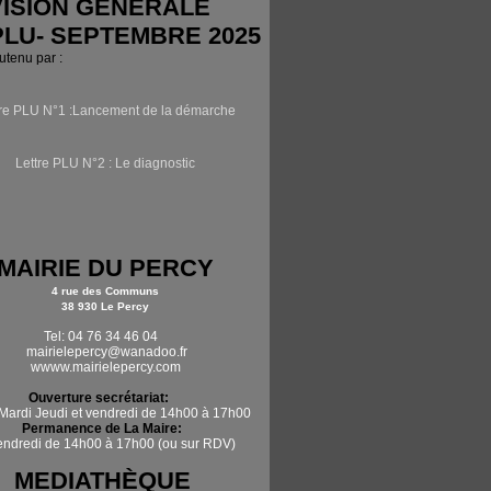
ISION GÉNÉRALE
PLU- SEPTEMBRE 2025
outenu par :
tre PLU N°1 :Lancement de la démarche
Lettre PLU N°2 : Le diagnostic
MAIRIE DU PERCY
4 rue des Communs
38 930 Le Percy
Tel: 04 76 34 46 04
mairielepercy@wanadoo.fr
wwww.mairielepercy.com
Ouverture secrétariat:
Mardi Jeudi et vendredi de 14h00 à 17h00
Permanence de La Maire:
vendredi de 14h00 à 17h00 (ou sur RDV)
MEDIATHÈQUE