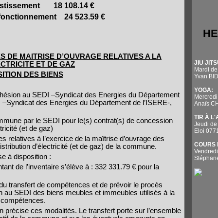
estissement
18 108.14 €
onctionnement
24 523.59 €
HE
 DE MAITRISE D’OUVRAGE RELATIVES A LA
JIU JITS
CTRICITE ET DE GAZ
Mardi de
ITION DES BIENS
Yvan BI
YOGA:
 adhésion au SEDI –Syndicat des Energies du Département
Mercredi
 –Syndicat des Energies du Département de l’ISERE-,
Anaïs 
TIR À L
 commune par le SEDI pour le(s) contrat(s) de concession
Jeudi de
tricité (et de gaz)
Eloi 07
 relatives à l’exercice de la maîtrise d’ouvrage des
COURS 
stribution d’électricité (et de gaz) de la commune.
Vendredi
e à disposition :
Stépha
ant de l’inventaire s’élève à : 332 331.79 € pour la
ve du transfert de compétences et de prévoir le procès
ion au SEDI des biens meubles et immeubles utilisés à la
es compétences.
 précise ces modalités. Le transfert porte sur l’ensemble