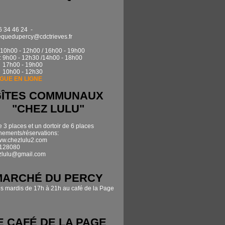
6 34 46 24 -
quedupercy@cdctrieves.fr
0h00 - 12h00 / 16h00 - 19h00
: 9h00 - 12h30 /14h00 - 18h00
17h00 - 19h00
 10h00 - 12h30
GUE EN LIGNE
GÎTES COMMUNAUX
"CHEZ LULU"
e 3 places et un dortoir de 6 places
ements/réservations:
www.chezlulu2.com
7128080
zlulu@gmail.com
MARCHÉ DU PERCY
es mardis de 17h à 21h au café de la Page
E CAFÉ DE LA PAGE