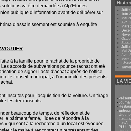
Histor
s solutions va être demandée à Alp’Etudes.
Juille
union publique d’information avant de délibérer sur
Juin 
.
Mai 
Avril
 schéma d’assainissement est soumise à enquête
Mars
Déce
Nove
Octob
Sept
Juille
AVOUTIER
Mai 
Avril
Mars
faite à la famille pour le rachat de la propriété de
Févri
Les accords de subventions pour ce rachat ont été
Janvi
isation de signer l’acte d’achat auprès de l’office
ion, le conseil municipal, à l’unanimité des présents,
LA VI
’achat.
t inscrites pour l’acquisition de la voiture. Un tirage
-
Présent
tre les deux inscrits.
-
Journal
-
Restau
-
Entrepri
nder beaucoup de temps, de réflexion et de
-
Urgenc
er le bâtiment fermé, l’idée de répondre à la
-
Les ass
-
Les App
» qui sont à la recherche d’un local est évoquée.
-
PLU - 
sieur le maire à rencontrer un représentant des