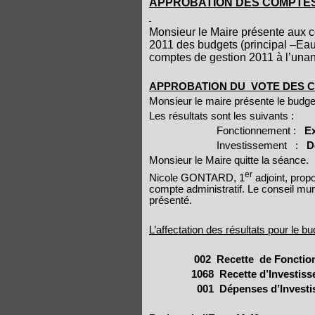
APPROBATION DES COMPTES 
Monsieur le Maire présente aux c
2011 des budgets (principal –Eau-
comptes de gestion 2011 à l’unan
APPROBATION DU
VOTE DES C
Monsieur le maire présente le budget
Les résultats sont les suivants :
Fonctionnement :
E
Investissement
:
D
Monsieur le Maire quitte la séance.
er
Nicole GONTARD, 1
adjoint, prop
compte administratif. Le conseil mun
présenté.
L’affectation des résultats pour le b
002
Recette
de Fonctio
1068
Recette d’Investis
001
Dépenses d’Invest