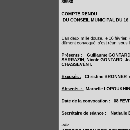
38930
COMPTE RENDU
DU CONSEIL MUNICIPAL DU 16
L’an deux mille douze, le 16 févrie
dûment convoqué, s’est réuni sous
Présents :
Guillaume GONTARD
SARRAZIN, Nicole GONTARD, Jea
CHASSEVENT.
Excusés :
Christine BRONNER
Absents- :
Marcelle LOPOUKHIN
Date de la convocation
:
08 FEVR
Secrétaire de séance :
Nathali
-oOo