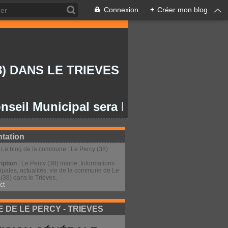
Connexion
+
Créer mon blog
) DANS LE TRIEVES
Municipal sera le lundi 27/07/2026 à 20
tation
: Le blog de la commune : Le Percy (38)
iption
: Le Percy (38) mairie: Informations
ipales, actualités, vie de la commune de Le
(38) dans le Trièves.
ct
E DE LE PERCY - TRIEVES