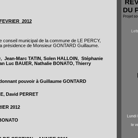
RÉV
DU 
Projet s
 FEVRIER
2012
Let
r, le conseil municipal de la commune de LE PERCY,
 la présidence de Monsieur GONTARD Guillaume.
,
Jean-Marc TATIN, Solen HALLOIN,
Stéphanie
n Luc BAUER, Nathalie BONATO, Thierry
donnant pouvoir à Guillaume GONTARD
E, David PERRET
IER 2012
Lundi 
e BONATO
le 