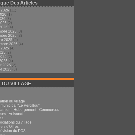
ique Des Articles
t 2026
(11)
2026
(1)
2026
(3)
 2026
(2)
 2026
(4)
mbre 2025
(3)
mbre 2025
(3)
re 2025
(4)
embre 2025
(4)
t 2025
(4)
2025
(2)
 2025
(7)
 2025
(4)
er 2025
(2)
er 2025
(3)
E DU VILLAGE
ation du village
 municipal "Le Percillou"
rantion - Hebergement - Commerces
ses - Artisanat
es
ociations du village
els d'Offres
Révision du POS