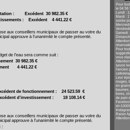
Pour tou
le 04 56 
Lundi : 
tation :
Excédent
30 982.35 €
Mardi : 
tissements :
Excédent
4 441.22 €
soirée p
Mercredi 
Vendredi
se aux conseillers municipaux de passer au votre du
Samedi :
icipal approuve à l’unanimité le compte présenté.
Dimanche
Attentio
réservati
Pour tou
suggestio
udget de l’eau sera comme suit :
vous rép
nement
30 982.35 €
Attention
savoir l
ement
4 441.22 €
l'ancien 
cafedel
Leur épic
rouges, 
en grains
baumes, s
xcédent de fonctionnement :
24 523.59
€
livres, c
cédent d’investissement :
18 108.14 €
de pain e
Facebook
id=1000
Instagra
Raisin A
se aux conseillers municipaux de passer au votre du
Attentio
icipal approuve à l’unanimité le compte présenté.
 :