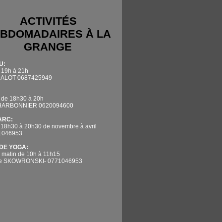
ACTIVITÉS
BDOMADAIRES À LA
GRANGE
U:
 19h à 21h
DALOT 0687425949
 de 18h30 à 20h
CHARBONNIER 0620094600
'ARC:
 18h30 à 20h30 de novembre à avril
71046953
DE YOGA:
 matin de 10h à 11h15
ne SKOWRONSKI- 0771046953