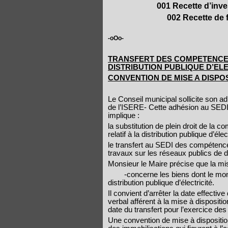
001 Recette d’inv
002 Recette de f
-oOo-
TRANSFERT DES COMPETENCES
DISTRIBUTION PUBLIQUE D’ELE
CONVENTION DE MISE A DISPOS
Le Conseil municipal sollicite son
de l’ISERE- Cette adhésion au SEDI
implique :
la substitution de plein droit de la
relatif à la distribution publique d’élec
le transfert au SEDI des compétences
travaux sur les réseaux publics de di
Monsieur le Maire précise que la mis
-concerne les biens dont le mont
distribution publique d’électricité.
Il convient d’arrêter la date effecti
verbal afférent à la mise à disposit
date du transfert pour l’exercice d
Une convention de mise à disposition