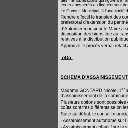
des immobilisations qui figurent à l
cours consacrés au financement des
Le Conseil Municipal, à l’unanimité 
Rendre effectif le transfert des c
préfectoral d’extension du périm
d’Autoriser monsieur le Maire à s
disposition des biens liée au tra
relatives à la distribution publique 
Approuve le procès verbal relatif
-oOo-
SCHEMA D’ASSAINISSEMENT : Pr
er
Madame GONTARD Nicole, 1
a
d’assainissement de la commune 
Plusieurs options sont possibles 
coûts sont très différents selon le
Suite au débat, le conseil municip
- Assainissement autonome sur 
- Assainissement collectif sur le