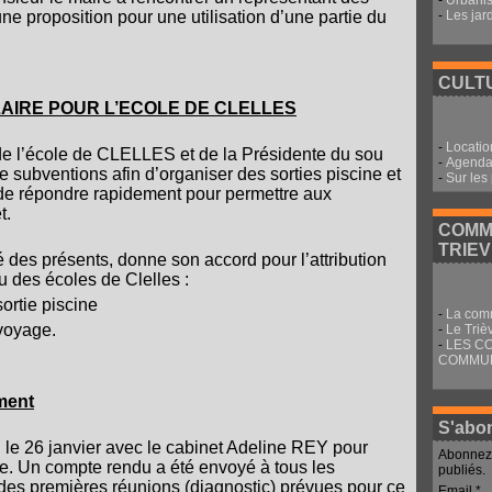
-
Urbani
-
Les jar
ne proposition pour une utilisation d’une partie du
CULTU
AIRE POUR L’ECOLE DE CLELLES
-
Locatio
e de l’école de CLELLES et de la Présidente du sou
-
Agenda 
subventions afin d’organiser des sorties piscine et
-
Sur les
é de répondre rapidement pour permettre aux
t.
COMM
TRIE
é des présents, donne son accord pour l’attribution
 des écoles de Clelles :
ortie piscine
-
La com
voyage.
-
Le Triè
-
LES C
COMMU
ment
S'abon
 le 26 janvier avec le cabinet Adeline REY pour
Abonnez-
de. Un compte rendu a été envoyé à tous les
publiés.
 des premières réunions (diagnostic) prévues pour ce
Email