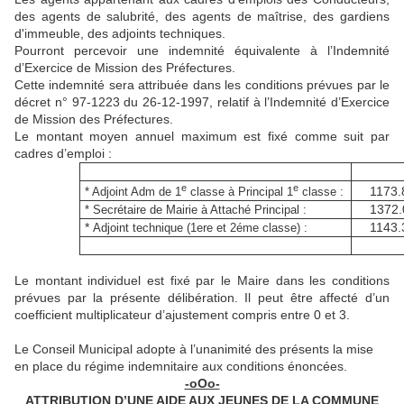
des agents de salubrité, des agents de maîtrise, des gardiens
d'immeuble, des adjoints techniques.
Pourront percevoir une indemnité équivalente à l’Indemnité
d’Exercice de Mission des Préfectures.
Cette indemnité sera attribuée dans les conditions prévues par le
décret n° 97-1223 du 26-12-1997, relatif à l’Indemnité d’Exercice
de Mission des Préfectures.
Le montant moyen annuel maximum est fixé comme suit par
cadres d’emploi :
e
e
1173.
* Adjoint Adm de 1
classe à Principal 1
classe :
1372.
* Secrétaire de Mairie à Attaché Principal :
*
1143.
Adjoint technique (1ere et 2éme classe) :
Le montant individuel est fixé par le Maire dans les conditions
prévues par la présente délibération. Il peut être affecté d’un
coefficient multiplicateur d’ajustement compris entre 0 et 3.
Le Conseil Municipal adopte à l’unanimité des présents la mise
en place du régime indemnitaire aux conditions énoncées.
-oOo-
ATTRIBUTION D’UNE AIDE AUX JEUNES DE LA COMMUNE