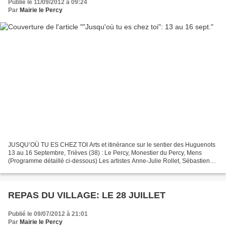
Publié le 11/09/2012 à 09:24
Par
Mairie le Percy
JUSQU’OÙ TU ES CHEZ TOI Arts et itinérance sur le sentier des Huguenots
13 au 16 Septembre, Trièves (38) : Le Percy, Monestier du Percy, Mens
(Programme détaillé ci-dessous) Les artistes Anne-Julie Rollet, Sébastien
Perroud, Julien Lobbedez, Fabien Cornut...
REPAS DU VILLAGE: LE 28 JUILLET
Publié le 09/07/2012 à 21:01
Par
Mairie le Percy