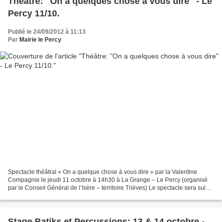
Théâtre: "On a quelques chose à vous dire" - Le
Percy 11/10.
Publié le 24/09/2012 à 11:13
Par
Mairie le Percy
Spectacle théâtral « On a quelque chose à vous dire » par la Valentine
Compagnie le jeudi 11 octobre à 14h30 à La Grange – Le Percy (organisé
par le Conseil Général de l’Isère – territoire Trièves) Le spectacle sera suivi
d’un petit concert par la Chorale...
Stage Batiks et Percussions: 13 & 14 octobre -