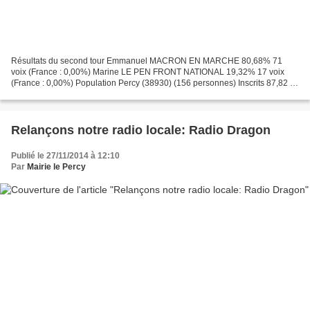
Résultats du second tour Emmanuel MACRON EN MARCHE 80,68% 71
voix (France : 0,00%) Marine LE PEN FRONT NATIONAL 19,32% 17 voix
(France : 0,00%) Population Percy (38930) (156 personnes) Inscrits 87,82 %
(137) Participation 78,10 % (107) Abstention 21,90...
Relançons notre radio locale: Radio Dragon
Publié le 27/11/2014 à 12:10
Par
Mairie le Percy