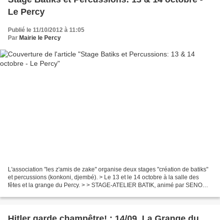
Le Percy
Publié le 11/10/2012 à 11:05
Par
Mairie le Percy
L'association "les z'amis de zake" organise deux stages "création de batiks"
et percussions (konkoni, djembé). > Le 13 et le 14 octobre à la salle des
fêtes et la grange du Percy. > > STAGE-ATELIER BATIK, animé par SENOU
BELEMTOUGRI, artiste Batikier...
Hitler garde champêtre! : 14/09, La Grange du