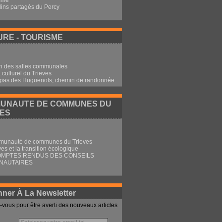
sme
dins partagés du Percy
RE - TOURISME
n des salles communales
culturel du Trieves
 pas des Huguenots, chemin de randonnée
UNAUTE DE COMMUNES DU
VES
munauté de communes du Trieves
ves et la transition écologique
OMPTES RENDUS DES CONSEILS
NAUTAIRES
ner À La Newsletter
vous pour être averti des nouveaux articles