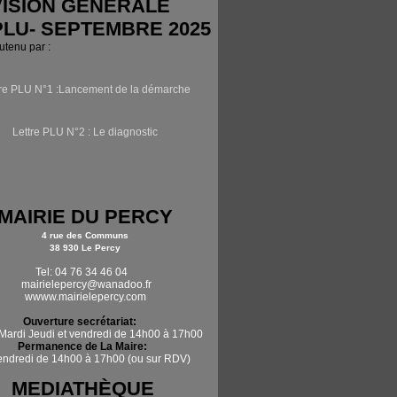
ISION GÉNÉRALE
PLU- SEPTEMBRE 2025
outenu par :
tre PLU N°1 :Lancement de la démarche
Lettre PLU N°2 : Le diagnostic
MAIRIE DU PERCY
4 rue des Communs
38 930 Le Percy
Tel: 04 76 34 46 04
mairielepercy@wanadoo.fr
wwww.mairielepercy.com
Ouverture secrétariat:
Mardi Jeudi et vendredi de 14h00 à 17h00
Permanence de La Maire:
vendredi de 14h00 à 17h00 (ou sur RDV)
MEDIATHÈQUE