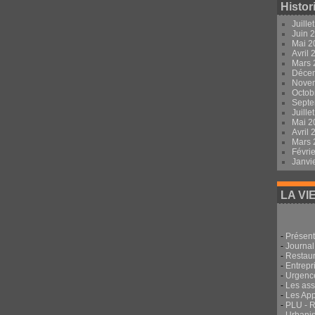
Histor
Juille
Juin 
Mai 
Avril
Mars
Déce
Nove
Octob
Sept
Juille
Mai 
Avril
Mars
Févri
Janvi
LA VI
-
Présent
-
Journal
-
Restau
-
Entrepri
-
Urgenc
-
Les ass
-
Les App
-
PLU - 