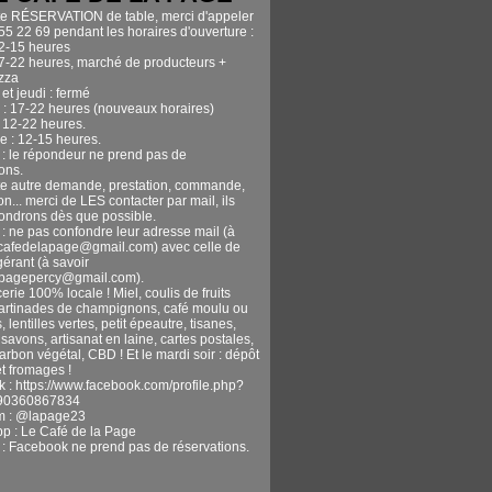
te RÉSERVATION de table, merci d'appeler
55 22 69 pendant les horaires d'ouverture :
12-15 heures
17-22 heures, marché de producteurs +
izza
et jeudi : fermé
 : 17-22 heures (nouveaux horaires)
 12-22 heures.
 : 12-15 heures.
n : le répondeur ne prend pas de
ons.
te autre demande, prestation, commande,
n... merci de LES contacter par mail, ils
ondrons dès que possible.
 : ne pas confondre leur adresse mail (à
ecafedelapage@gmail.com) avec celle de
gérant (à savoir
apagepercy@gmail.com).
erie 100% locale ! Miel, coulis de fruits
tartinades de champignons, café moulu ou
, lentilles vertes, petit épeautre, tisanes,
avons, artisanat en laine, cartes postales,
harbon végétal, CBD ! Et le mardi soir : dépôt
t fromages !
 : https://www.facebook.com/profile.php?
90360867834
m : @lapage23
pp : Le Café de la Page
n : Facebook ne prend pas de réservations.