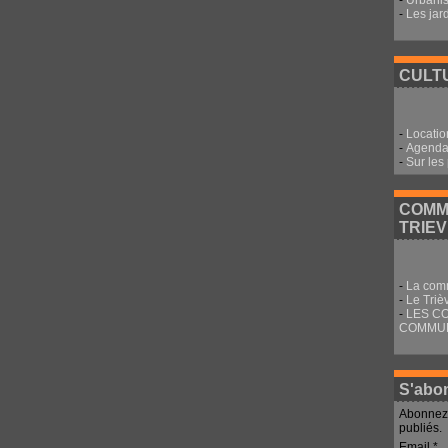
-
Urbani
-
Les jar
CULTU
-
Locatio
-
Agenda 
-
Sur les
COMM
TRIE
-
La com
-
Le Triè
-
LES C
COMMU
S'abon
Abonnez-
publiés.
Email