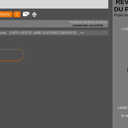
RÉV
DU 
Repost
0
Projet s
Published by Mairie le Percy
commenter cet article
…
Let
che...
EXPO-VENTE: AIME GONTARD EBENISTE... >>
Lundi 
le 