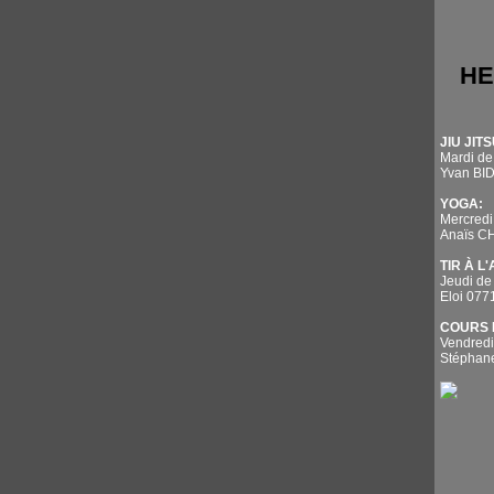
HE
JIU JITS
Mardi de
Yvan BI
YOGA:
Mercredi
Anaïs 
TIR À L
Jeudi de
Eloi 07
COURS 
Vendredi
Stépha