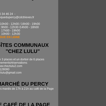
6 34 46 24 -
quedupercy@cdctrieves.fr
0h00 - 12h00 / 16h00 - 19h00
: 9h00 - 12h30 /14h00 - 18h00
17h00 - 19h00
 10h00 - 12h30
GUE EN LIGNE
GÎTES COMMUNAUX
"CHEZ LULU"
e 3 places et un dortoir de 6 places
ements/réservations:
www.chezlulu2.com
7128080
zlulu@gmail.com
MARCHÉ DU PERCY
es mardis de 17h à 21h au café de la Page
E CAFÉ DE LA PAGE