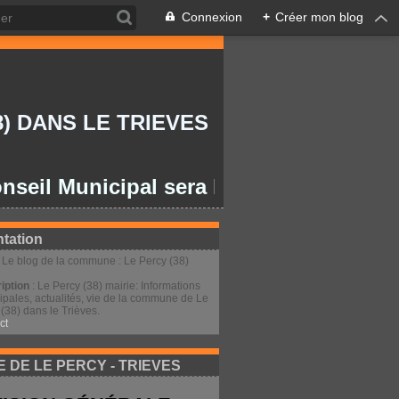
Connexion
+
Créer mon blog
) DANS LE TRIEVES
 Municipal sera le lundi 27/07/2026 à 2
tation
: Le blog de la commune : Le Percy (38)
iption
: Le Percy (38) mairie: Informations
ipales, actualités, vie de la commune de Le
(38) dans le Trièves.
ct
E DE LE PERCY - TRIEVES