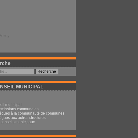
Percy
rche
NSEIL MUNICIPAL
eil municipal
mmissions communales
légués à la communauté de communes
égués aux autres structures
conseils municipaux