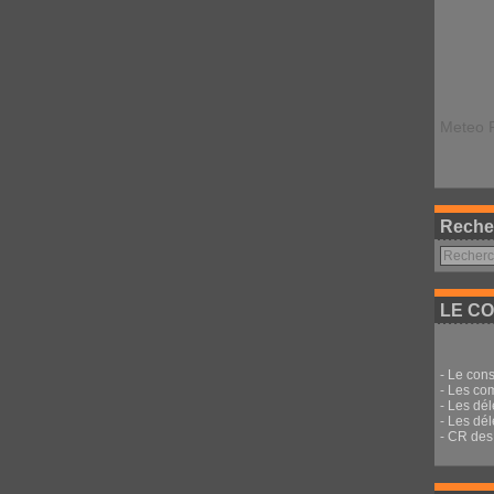
Meteo 
Reche
LE CO
-
Le cons
-
Les co
-
Les dé
-
Les dél
-
CR des 