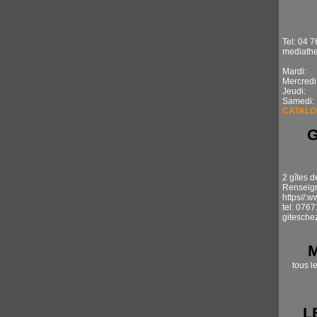
Tel: 04 7
mediathe
Mardi: 1
Mercredi
Jeudi: 
Samedi:
CATALO
2 gîtes d
Renseign
https//:
tel: 076
gitesche
tous l
L