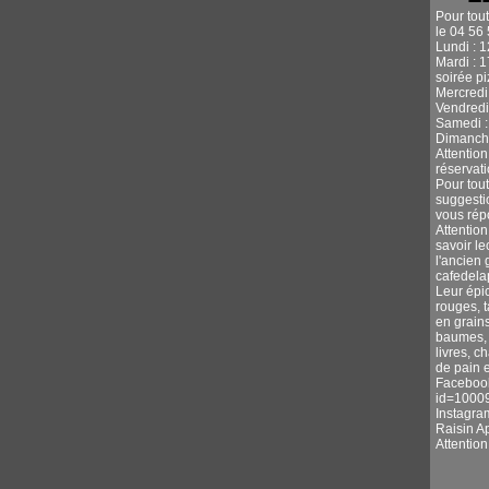
Pour tou
le 04 56 
Lundi : 
Mardi : 
soirée p
Mercredi 
Vendredi
Samedi :
Dimanche
Attentio
réservati
Pour tou
suggestio
vous rép
Attention
savoir l
l'ancien 
cafedel
Leur épic
rouges, 
en grains
baumes, s
livres, c
de pain e
Facebook
id=1000
Instagra
Raisin A
Attentio