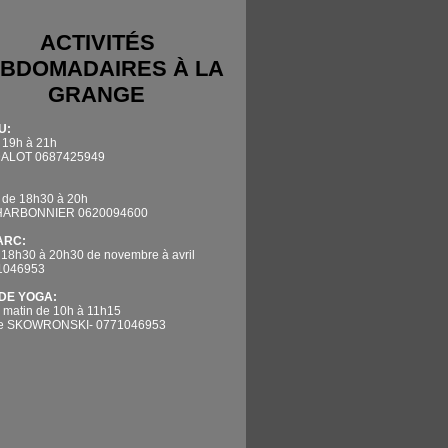
ACTIVITÉS
BDOMADAIRES À LA
GRANGE
U:
 19h à 21h
DALOT 0687425949
 de 18h30 à 20h
CHARBONNIER 0620094600
'ARC:
 18h30 à 20h30 de novembre à avril
71046953
DE YOGA:
 matin de 10h à 11h15
ne SKOWRONSKI- 0771046953