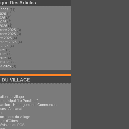
ique Des Articles
t 2026
(11)
2026
(1)
2026
(3)
 2026
(2)
 2026
(4)
mbre 2025
(3)
mbre 2025
(3)
re 2025
(4)
embre 2025
(4)
t 2025
(4)
2025
(2)
 2025
(7)
 2025
(4)
er 2025
(2)
er 2025
(3)
E DU VILLAGE
ation du village
 municipal "Le Percillou"
rantion - Hebergement - Commerces
ses - Artisanat
es
ociations du village
els d'Offres
Révision du POS