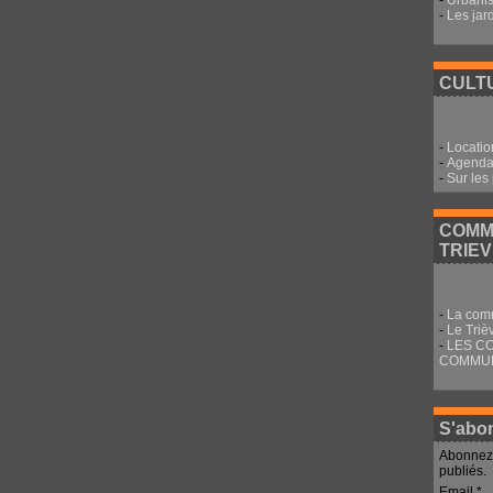
-
Urbani
-
Les jar
CULTU
-
Locatio
-
Agenda 
-
Sur les
COMM
TRIE
-
La com
-
Le Triè
-
LES C
COMMU
S'abon
Abonnez-
publiés.
Email