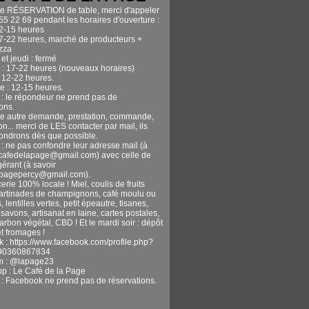
te RÉSERVATION de table, merci d'appeler
55 22 69 pendant les horaires d'ouverture :
12-15 heures
17-22 heures, marché de producteurs +
izza
et jeudi : fermé
 : 17-22 heures (nouveaux horaires)
 12-22 heures.
 : 12-15 heures.
n : le répondeur ne prend pas de
ons.
te autre demande, prestation, commande,
n... merci de LES contacter par mail, ils
ondrons dès que possible.
 : ne pas confondre leur adresse mail (à
ecafedelapage@gmail.com) avec celle de
gérant (à savoir
apagepercy@gmail.com).
erie 100% locale ! Miel, coulis de fruits
tartinades de champignons, café moulu ou
, lentilles vertes, petit épeautre, tisanes,
avons, artisanat en laine, cartes postales,
harbon végétal, CBD ! Et le mardi soir : dépôt
t fromages !
 : https://www.facebook.com/profile.php?
90360867834
m : @lapage23
pp : Le Café de la Page
n : Facebook ne prend pas de réservations.