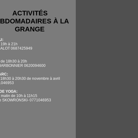
ACTIVITÉS
BDOMADAIRES À LA
GRANGE
U:
 19h à 21h
DALOT 0687425949
 de 18h30 à 20h
CHARBONNIER 0620094600
'ARC:
 18h30 à 20h30 de novembre à avril
71046953
DE YOGA:
 matin de 10h à 11h15
ne SKOWRONSKI- 0771046953