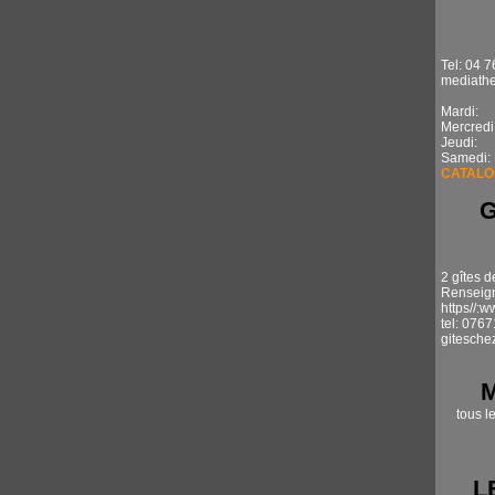
Tel: 04 7
mediathe
Mardi: 1
Mercredi
Jeudi: 
Samedi:
CATALO
2 gîtes d
Renseign
https//:
tel: 076
gitesche
tous l
L