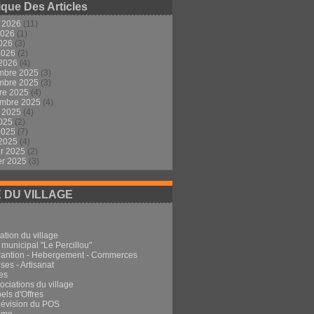
ique Des Articles
t 2026
(11)
2026
(1)
2026
(3)
 2026
(2)
 2026
(4)
mbre 2025
(3)
mbre 2025
(3)
re 2025
(4)
embre 2025
(4)
t 2025
(4)
2025
(2)
 2025
(7)
 2025
(4)
er 2025
(2)
er 2025
(3)
E DU VILLAGE
ation du village
 municipal "Le Percillou"
rantion - Hebergement - Commerces
ses - Artisanat
es
ociations du village
els d'Offres
Révision du POS