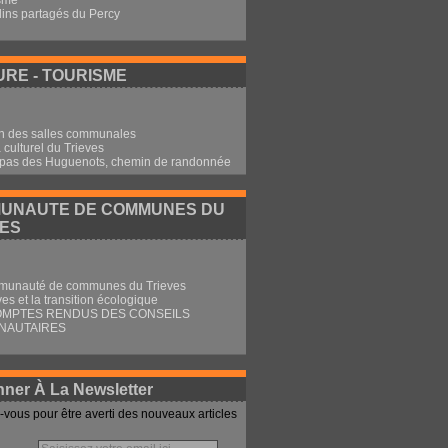
sme
dins partagés du Percy
RE - TOURISME
n des salles communales
culturel du Trieves
 pas des Huguenots, chemin de randonnée
UNAUTE DE COMMUNES DU
VES
munauté de communes du Trieves
ves et la transition écologique
OMPTES RENDUS DES CONSEILS
NAUTAIRES
ner À La Newsletter
vous pour être averti des nouveaux articles