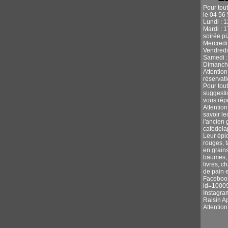
Pour tou
le 04 56 
Lundi : 
Mardi : 
soirée p
Mercredi 
Vendredi
Samedi :
Dimanche
Attentio
réservati
Pour tou
suggestio
vous rép
Attention
savoir l
l'ancien 
cafedel
Leur épic
rouges, 
en grains
baumes, s
livres, c
de pain e
Facebook
id=1000
Instagra
Raisin A
Attentio