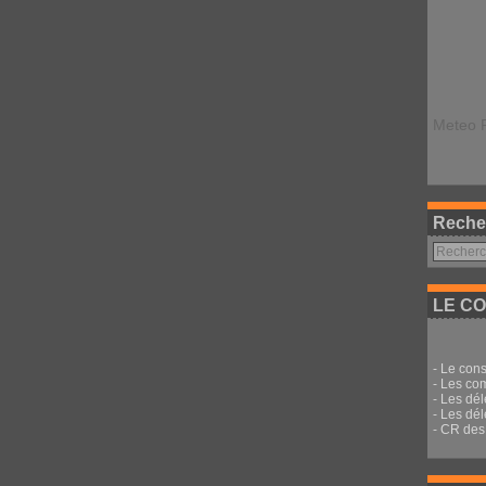
Meteo 
Reche
LE CO
-
Le cons
-
Les co
-
Les dé
-
Les dél
-
CR des 