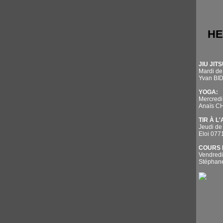
HE
JIU JITS
Mardi de
Yvan BI
YOGA:
Mercredi
Anaïs 
TIR À L
Jeudi de
Eloi 07
COURS 
Vendredi
Stépha