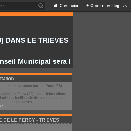
Connexion
+
Créer mon blog
) DANS LE TRIEVES
Municipal sera le lundi 27/07/2026 à 20
tation
: Le blog de la commune : Le Percy (38)
iption
: Le Percy (38) mairie: Informations
ipales, actualités, vie de la commune de Le
(38) dans le Trièves.
ct
E DE LE PERCY - TRIEVES