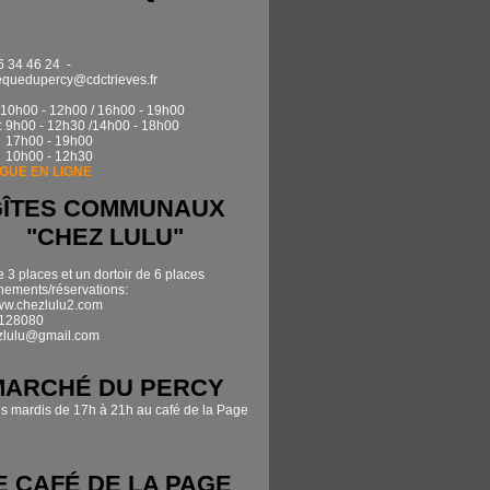
6 34 46 24 -
quedupercy@cdctrieves.fr
0h00 - 12h00 / 16h00 - 19h00
: 9h00 - 12h30 /14h00 - 18h00
17h00 - 19h00
 10h00 - 12h30
GUE EN LIGNE
GÎTES COMMUNAUX
"CHEZ LULU"
e 3 places et un dortoir de 6 places
ements/réservations:
www.chezlulu2.com
7128080
zlulu@gmail.com
MARCHÉ DU PERCY
es mardis de 17h à 21h au café de la Page
E CAFÉ DE LA PAGE