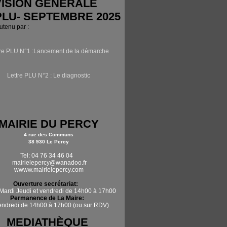
ISION GÉNÉRALE
PLU- SEPTEMBRE 2025
outenu par :
tre PLU N°1 :Lancement de la démarche
Lettre PLU N°2 : Le diagnostic
MAIRIE DU PERCY
4 rue des Communs
38 930 Le Percy
Tel: 04 76 34 46 04
mairielepercy@wanadoo.fr
wwww.mairielepercy.com
Ouverture secrétariat:
Mardi Jeudi et vendredi de 14h00 à 17h00
Permanence de La Maire:
vendredi de 14h00 à 17h00 (ou sur RDV)
MEDIATHÈQUE