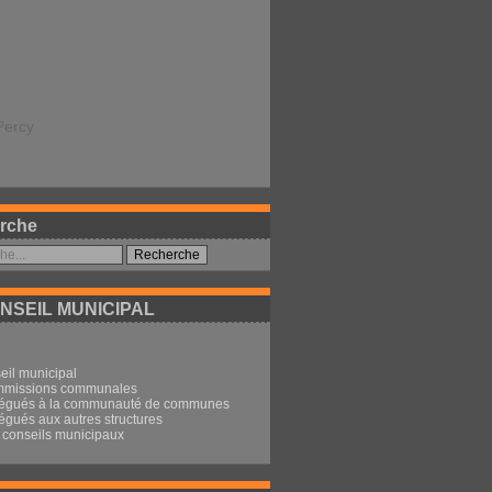
Percy
rche
NSEIL MUNICIPAL
eil municipal
mmissions communales
légués à la communauté de communes
égués aux autres structures
conseils municipaux