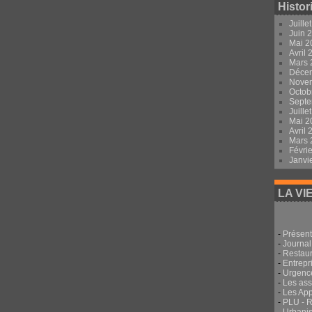
Histor
Juille
Juin 
Mai 
Avril
Mars
Déce
Nove
Octob
Sept
Juille
Mai 
Avril
Mars
Févri
Janvi
LA VI
-
Présent
-
Journal
-
Restau
-
Entrepri
-
Urgenc
-
Les ass
-
Les App
-
PLU - 