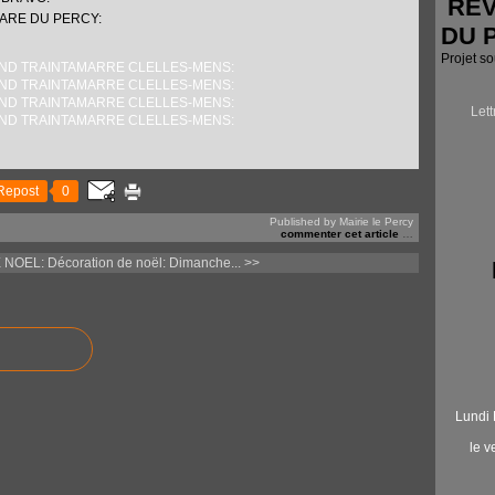
RÉV
GARE DU PERCY:
DU 
Projet s
Let
Repost
0
Published by Mairie le Percy
commenter cet article
…
 NOEL:
Décoration de noël: Dimanche... >>
Lundi 
le 