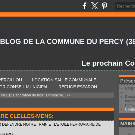
 BLOG DE LA COMMUNE DU PERCY (38
Le prochain Conseil 
 PERCILLOU
LOCATION SALLE COMMUNALE
Présen
CR CONSEIL MUNICIPAL
REFUGE ESPARON
Blog
 NOEL:
Décoration de noël: Dimanche... >>
Descr
munic
Percy 
Conta
RE CLELLES-MENS:
MAIRI
DEFENDRE NOTRE TRAIN ET L'ETOILE FERROVIAIRE DE
 BRAVO.