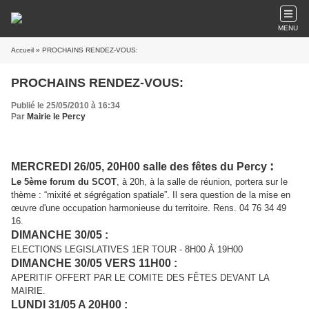
MENU
Accueil
» PROCHAINS RENDEZ-VOUS:
PROCHAINS RENDEZ-VOUS:
Publié le 25/05/2010 à 16:34
Par
Mairie le Percy
:
MERCREDI 26/05, 20H00 salle des fêtes du Percy
L
e 5ème forum du SCOT
, à 20h, à la salle de réunion, portera sur le
thème : “mixité et ségrégation spatiale”. Il sera question de la mise en
œuvre d'une occupation harmonieuse du territoire. Rens. 04 76 34 49
16.
DIMANCHE 30/05 :
ELECTIONS LEGISLATIVES 1ER TOUR - 8H00 À 19H00
DIMANCHE 30/05 VERS 11H00 :
A
PERITIF OFFERT PAR LE COMITE DES FÊTES DEVANT LA
MAIRIE.
LUNDI 31/05 A 20H00 :