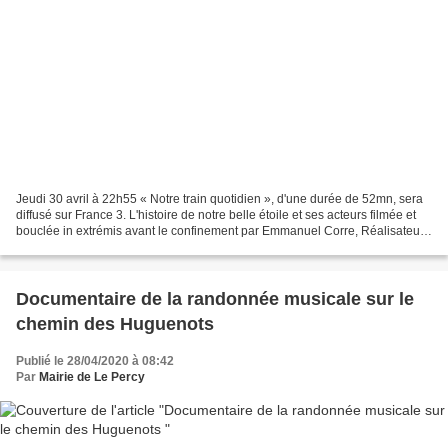
Jeudi 30 avril à 22h55 « Notre train quotidien », d'une durée de 52mn, sera
diffusé sur France 3. L'histoire de notre belle étoile et ses acteurs filmée et
bouclée in extrémis avant le confinement par Emmanuel Corre, Réalisateur
et Pierrick Morel. A vos...
Documentaire de la randonnée musicale sur le
chemin des Huguenots
Publié le 28/04/2020 à 08:42
Par
Mairie de Le Percy