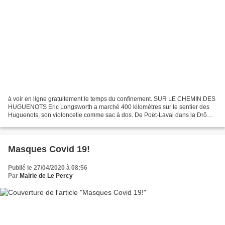
à voir en ligne gratuitement le temps du confinement. SUR LE CHEMIN DES
HUGUENOTS Eric Longsworth a marché 400 kilomètres sur le sentier des
Huguenots, son violoncelle comme sac à dos. De Poët-Laval dans la Drôme
jusqu’à Genève en Suisse, après 20 à 30...
Masques Covid 19!
Publié le 27/04/2020 à 08:56
Par
Mairie de Le Percy