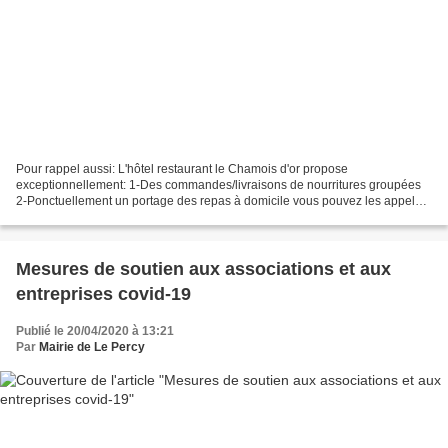
Pour rappel aussi: L'hôtel restaurant le Chamois d'or propose
exceptionnellement: 1-Des commandes/livraisons de nourritures groupées
2-Ponctuellement un portage des repas à domicile vous pouvez les appeler
au 0476344262. 3- Depuis cette semaine le Chamois...
Mesures de soutien aux associations et aux
entreprises covid-19
Publié le 20/04/2020 à 13:21
Par
Mairie de Le Percy