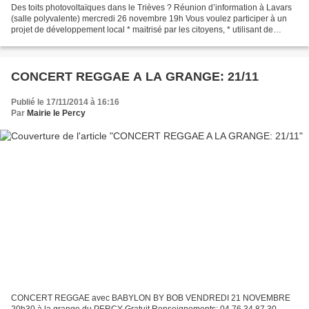
Des toits photovoltaïques dans le Trièves ? Réunion d’information à Lavars
(salle polyvalente) mercredi 26 novembre 19h Vous voulez participer à un
projet de développement local * maitrisé par les citoyens, * utilisant de
l’épargne locale, * pour produire...
CONCERT REGGAE A LA GRANGE: 21/11
Publié le 17/11/2014 à 16:16
Par
Mairie le Percy
CONCERT REGGAE avec BABYLON BY BOB VENDREDI 21 NOVEMBRE
20h30 à la grange du PERCY Gratuit Renseignements: 04 76 34 87 30