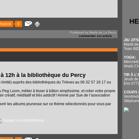
HE
Repost
0
Published by Mairie de Le Percy
commenter cet article
…
JIU JITS
Mardi de
Yvan BI
YOGA:
Mercredi
Anaïs 
à 12h à la bibliothèque du Percy
TIR À L
Jeudi de
es limité) auprès des bibliothèques du Trièves au 06 32 57 18 17 ou
Eloi 07
.
u Peg Loom, métier à tisser à bâton simplissime, et créer votre propre
COURS 
ir créatif, méditatif et très addictif ! Animé par Sue de l’association
Vendredi
Stépha
vrir les albums jeunesse sur ce thème sélectionnés pour vous par