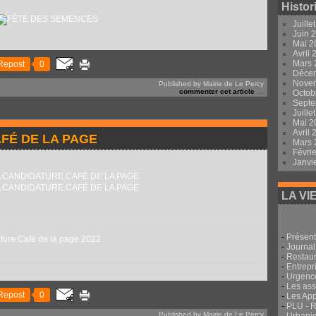
Histor
Juille
Juin 
Mai 
Avril
Mars
Repost
0
Déce
Nove
Published by Mairie de Le Percy
commenter cet article
…
Octob
Sept
Juille
Mai 
Avril
FÉ DE LA PAGE
Mars
Févri
Janvi
LA VI
-
Présent
ture Café de la page 2022
-
Journal
-
Restau
-
Entrepri
-
Urgenc
-
Les ass
Repost
0
-
Les App
-
PLU - 
Published by Mairie de Le Percy