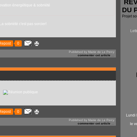
RÉV
vation énergétique & sobriété
DU 
Projet s
Let
Repost
0
Published by Mairie de Le Percy
commenter cet article
…
Repost
0
Lundi 
Published by Mairie de Le Percy
commenter cet article
…
le 