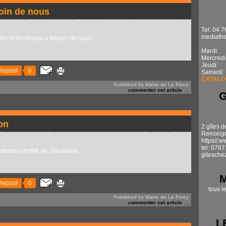
soin de nous
Tel: 04 7
mediathe
Mardi: 1
Mercredi
Jeudi: 
Repost
0
Samedi:
CATALO
Published by Mairie de Le Percy
commenter cet article
…
ion
2 gîtes d
Renseign
https//:
tel: 076
gitesche
Repost
0
tous l
Published by Mairie de Le Percy
commenter cet article
…
L