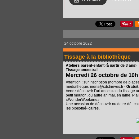
24 octobre 2022
Tissage à la bibliothèque
Ateliers parent-enfant (à partir de 3 ans)
Tissage ancestral
Mercredi 26 octobre de 10h 
Attention : sur inscription (nombre de plac
mediatheque. mens@cdctrieves.fr -
Gratuit
Venez découvrir l’art ancestral du tissage a
petit mouton, ou autre animal, en laine. Plais
«WonderWoolaine»
Une occasion de découvrir ou de re-dé- cou
les bibliothé- caires.