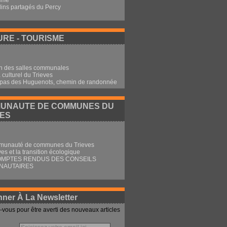
sme
dins partagés du Percy
RE - TOURISME
n des salles communales
culturel du Trieves
 pas des Huguenots, chemin de randonnée
UNAUTE DE COMMUNES DU
VES
munauté de communes du Trieves
ves et la transition écologique
OMPTES RENDUS DES CONSEILS
NAUTAIRES
ner À La Newsletter
vous pour être averti des nouveaux articles