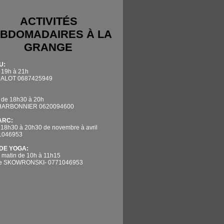
ACTIVITÉS
BDOMADAIRES À LA
GRANGE
U:
 19h à 21h
DALOT 0687425949
 de 18h30 à 20h
CHARBONNIER 0620094600
'ARC:
 18h30 à 20h30 de novembre à avril
71046953
DE YOGA:
 matin de 10h à 11h15
ne SKOWRONSKI- 0771046953