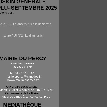
ISION GÉNÉRALE
PLU- SEPTEMBRE 2025
outenu par :
tre PLU N°1 :Lancement de la démarche
Lettre PLU N°2 : Le diagnostic
MAIRIE DU PERCY
4 rue des Communs
38 930 Le Percy
Tel: 04 76 34 46 04
mairielepercy@wanadoo.fr
wwww.mairielepercy.com
Ouverture secrétariat:
Mardi Jeudi et vendredi de 14h00 à 17h00
Permanence de La Maire:
vendredi de 14h00 à 17h00 (ou sur RDV)
MEDIATHÈQUE