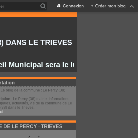
Connexion
+
Créer mon blog
) DANS LE TRIEVES
icipal sera le lundi 27/07/2026 à 20h
tation
: Le blog de la commune : Le Percy (38)
iption
: Le Percy (38) mairie: Informations
ipales, actualités, vie de la commune de Le
(38) dans le Trièves.
ct
E DE LE PERCY - TRIEVES