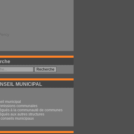
Percy
rche
NSEIL MUNICIPAL
eil municipal
mmissions communales
légués à la communauté de communes
égués aux autres structures
conseils municipaux