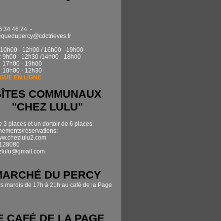
6 34 46 24 -
quedupercy@cdctrieves.fr
0h00 - 12h00 / 16h00 - 19h00
: 9h00 - 12h30 /14h00 - 18h00
17h00 - 19h00
 10h00 - 12h30
GUE EN LIGNE
GÎTES COMMUNAUX
"CHEZ LULU"
e 3 places et un dortoir de 6 places
ements/réservations:
www.chezlulu2.com
7128080
zlulu@gmail.com
MARCHÉ DU PERCY
es mardis de 17h à 21h au café de la Page
E CAFÉ DE LA PAGE