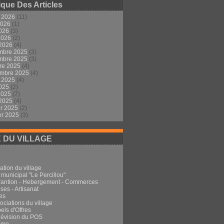
ique Des Articles
t 2026
(11)
2026
(1)
2026
(3)
 2026
(2)
 2026
(4)
mbre 2025
(3)
mbre 2025
(3)
re 2025
(4)
embre 2025
(4)
t 2025
(4)
2025
(2)
 2025
(7)
 2025
(4)
er 2025
(2)
er 2025
(3)
E DU VILLAGE
ation du village
 municipal "Le Percillou"
rantion - Hebergement - Commerces
ses - Artisanat
es
ociations du village
els d'Offres
Révision du POS