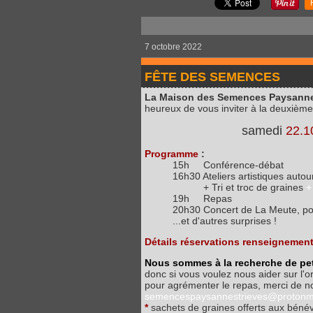
7 octobre 2022
FÊTE DES SEMENCES
La Maison des Semences Paysanne
heureux de vous inviter à la deuxième
samedi
22.1
Programme
:
15h Conférence-débat
16h30 Ateliers artistiques aut
+ Tri et troc de graines
+
19h Repas
20h30 Concert de La Meute, po
...et d'autres surprises !
Détails réservations renseignemen
Nous sommes à la recherche de pet
donc si vous voulez nous aider sur l'org
pour agrémenter le repas, merci de n
semencespaysannestrieves@protonm
*
sachets de graines offerts aux bénévo