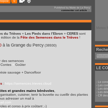
Repost
0
Published by Mairie de Le Percy
commenter cet article
…
Meteo 
s du Trièves
+
Les Pieds dans l’Ebron
+
CERES
sont
 édition de la
Fête des Semences dans le Trièves
!
0
à la Grange du Percy
(38930)
Reche
our des semences
Contes
+
Goûter
LE CO
ésie sauvage + Dancefloor
-
Le cons
ts
:
https://semences.trieves.cloud
-
Les co
-
Les dé
ites et grandes mains bénévoles
,
-
Les dél
anisation, cuisiner, tenir la buvette ou cueillir des plantes
-
CR des 
ous adresser un mail à
ail.com
les et conso à prix coûtant ;-)