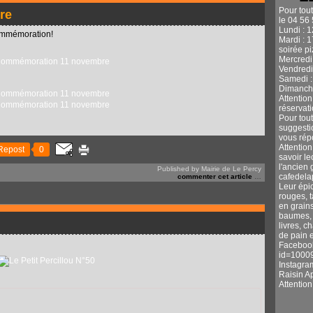
Pour tou
re
le 04 56 
Lundi : 
commémoration!
Mardi : 
soirée p
Mercredi 
Vendredi
Samedi :
Dimanche
Attentio
réservati
Pour tou
suggestio
vous rép
Attention
Repost
0
savoir l
l'ancien 
Published by Mairie de Le Percy
cafedel
commenter cet article
…
Leur épic
rouges, 
en grains
baumes, s
livres, c
de pain e
Facebook
id=1000
Instagra
Raisin A
Attentio