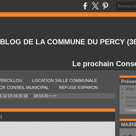
 BLOG DE LA COMMUNE DU PERCY (38
Le prochain Conseil Mun
 PERCILLOU
LOCATION SALLE COMMUNALE
Présen
CR CONSEIL MUNICIPAL
REFUGE ESPARON
Blog
30
40
50
60
70
80
90
100
1
12
13
14
15
16
17
18
19
20
>
>>
Descr
munic
Percy 
Conta
!
MAIRI