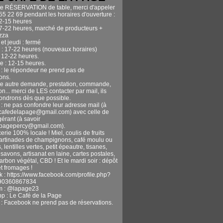
te RÉSERVATION de table, merci d'appeler
55 22 69 pendant les horaires d'ouverture :
12-15 heures
17-22 heures, marché de producteurs +
izza
et jeudi : fermé
 : 17-22 heures (nouveaux horaires)
 12-22 heures.
 : 12-15 heures.
n : le répondeur ne prend pas de
ons.
te autre demande, prestation, commande,
n... merci de LES contacter par mail, ils
ondrons dès que possible.
 : ne pas confondre leur adresse mail (à
ecafedelapage@gmail.com) avec celle de
gérant (à savoir
apagepercy@gmail.com).
erie 100% locale ! Miel, coulis de fruits
tartinades de champignons, café moulu ou
, lentilles vertes, petit épeautre, tisanes,
avons, artisanat en laine, cartes postales,
harbon végétal, CBD ! Et le mardi soir : dépôt
t fromages !
 : https://www.facebook.com/profile.php?
90360867834
m : @lapage23
pp : Le Café de la Page
n : Facebook ne prend pas de réservations.